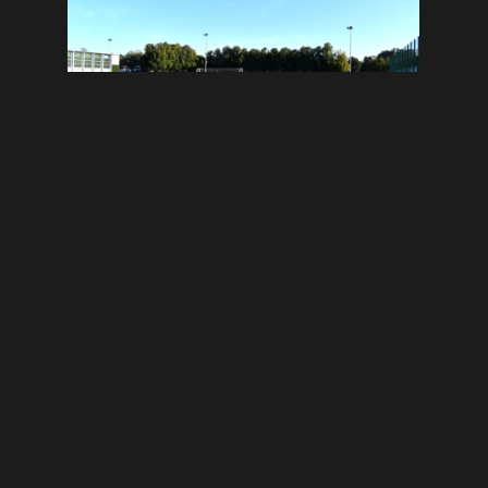
Fotos (C) FCM
Andreas Schales
September 24, 2024
VORIGER
NÄCHSTER
Bayernliga: FC Deisenhofen – FC Memmingen 1:2
AZ-Rätsel: Karten für Heimspiel gegen Nördlingen gewinnen