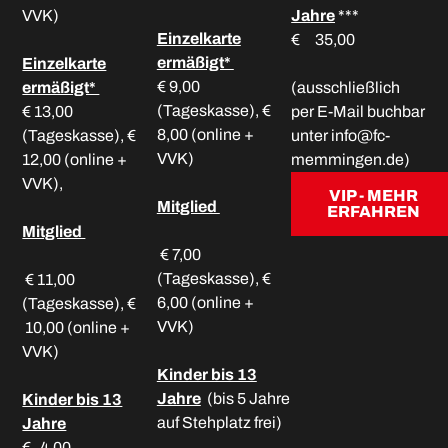
VVK)
Jahre
***
Einzelkarte
€ 35,00
ermäßigt*
Einzelkarte
€ 9,00
ermäßigt*
(ausschließlich
(Tageskasse), €
€ 13,00
per E-Mail buchbar
8,00 (online +
(Tageskasse), €
unter info@fc-
VVK)
12,00 (online +
memmingen.de)
VVK),
VIP - MEHR
Mitglied
ERFAHREN
Mitglied
€ 7,00
(Tageskasse), €
€ 11,00
6,00 (online +
(Tageskasse), €
VVK)
10,00 (online +
VVK)
Kinder bis 13
Jahre
(bis 5 Jahre
Kinder bis 13
auf Stehplatz frei)
Jahre
€ 4,00