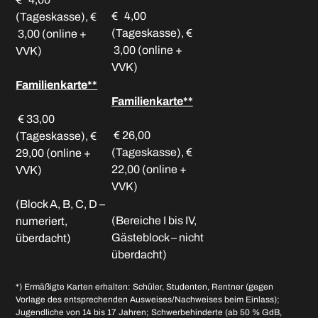
€ 4,00
(Tageskasse), €
(Tageskasse), €
3,00 (online +
3,00 (online +
VVK)
VVK)
Familienkarte**
Familienkarte**
€ 33,00
€ 26,00
(Tageskasse), €
(Tageskasse), €
29,00 (online +
22,00 (online +
VVK)
VVK)
(Block A, B, C, D –
(Bereiche I bis IV,
numeriert,
Gästeblock – nicht
überdacht)
überdacht)
*) Ermäßigte Karten erhalten: Schüler, Studenten, Rentner (gegen
Vorlage des entsprechenden Ausweises/Nachweises beim Einlass);
Jugendliche von 14 bis 17 Jahren; Schwerbehinderte (ab 50 % GdB,