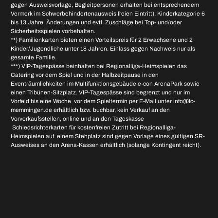
gegen Ausweisvorlage, Begleitpersonen erhalten bei entsprechendem
Vermerk im Schwerbehindertenausweis freien Eintritt). Kinderkategorie 6
bis 13 Jahre. Änderungen und evtl. Zuschläge bei Top- und/oder
Sicherheitsspielen vorbehalten.
**) Familienkarten bieten einen Vorteilspreis für 2 Erwachsene und 2
Kinder/Jugendliche unter 18 Jahren. Einlass gegen Nachweis nur als
gesamte Familie.
***) VIP-Tagespässe beinhalten bei Regionalliga-Heimspielen das
Catering vor dem Spiel und in der Halbzeitpause in den
Eventräumlichkeiten im Multifunktionsgebäude e-con ArenaPark sowie
einen Tribünen-Sitzplatz. VIP-Tagespässe sind begrenzt und nur im
Vorfeld bis eine Woche vor dem Spieltermin per E-Mail unter info@fc-
memmingen.de erhältlich bzw. buchbar, kein Verkauf an den
Vorverkaufsstellen, online und an den Tageskasse
Schiedsrichterkarten für kostenfreien Zutritt bei Regionalliga-
Heimspielen auf einem Stehplatz sind gegen Vorlage eines gültigen SR-
Ausweises an den Arena-Kassen erhältlich (solange Kontingent reicht).