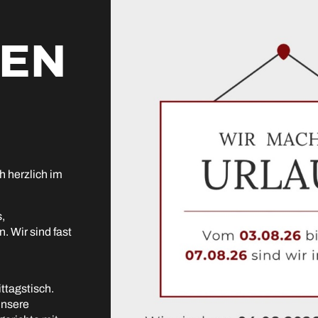
EN
h herzlich im
,
 Wir sind fast
ittagstisch.
unsere