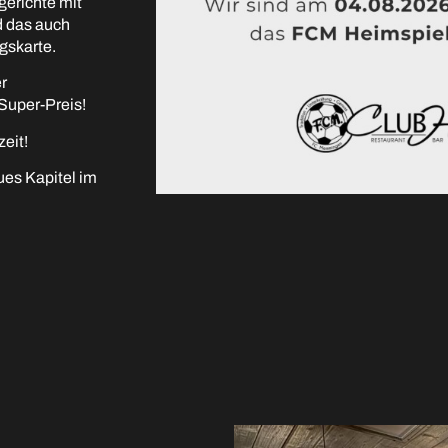
lgerichte mit
d das auch
agskarte.
r
 Super-Preis!
zeit!
ues Kapitel im