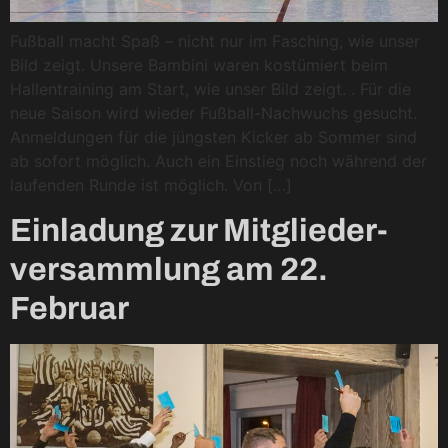
Fußball macht Spaß – nicht nur im Fasching, wie unser
Bild zeigt. Unsere Bambini waren kostümiert beim
Hallentraining am Start, wie unser Bild zeigt. . Für die
neue Saison wird wieder Fußball-Nachwuchs gesucht.
Anmeldungen für die jüngsten Kicker ab Sommer sind
ab sofort möglich. Auch ein Einstieg noch während der
laufenden Runde ist möglich. Von […]
Einladung zur Mitglieder-
versammlung am 22.
Februar