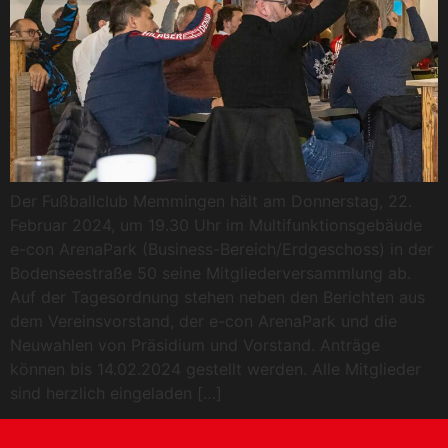
Der Fußballclub Memmingen hält am Donnerstag, 22.
Februar 2024, um 19.30 Uhr im Multifunktionsgebäude
e-con ArenaPark (Business-Bereich/Erdgeschoss) in der
Bodenseestraße 50 seine Mitgliederversammlung ab.
Auf der Tagesordnung stehen neben den Berichten aus
dem Vereinsvorstand, der e-con ArenaPark und die
Neuwahlen von Präsidium und Vorstand. Anträge
können bis 14.02.2024 gestellt werden. Alle Mitglieder
sind herzlich eingeladen […]