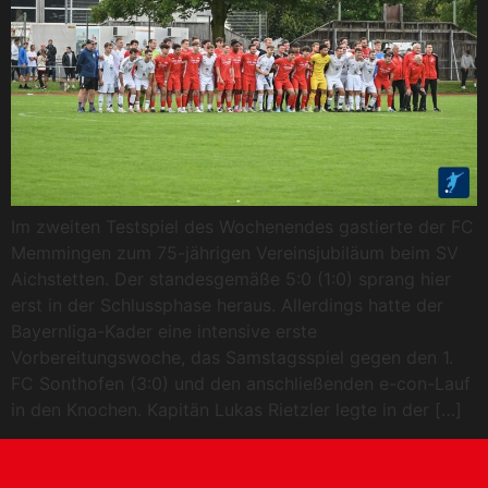
Im zweiten Testspiel des Wochenendes gastierte der FC
Memmingen zum 75-jährigen Vereinsjubiläum beim SV
Aichstetten. Der standesgemäße 5:0 (1:0) sprang hier
erst in der Schlussphase heraus. Allerdings hatte der
Bayernliga-Kader eine intensive erste
Vorbereitungswoche, das Samstagsspiel gegen den 1.
FC Sonthofen (3:0) und den anschließenden e-con-Lauf
in den Knochen. Kapitän Lukas Rietzler legte in der […]