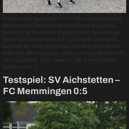
Kondition war gefordert: Der FC Memmingen hat seine
beiden ersten Testspiele gewonnen und dabei keine
Gegentreffer hinnehmen müssen. Gegen den künftigen
Bayernliga-Kontrahenten 1. FC Sonthofen sprang am
Samstag ein 3:0 Erfolg heraus. Alle Tore durch Pascal
Maier (5.), Matthias Moser (42.) und Lukas Rietzler (44.)
per Foulelfmeter fielen bereits in der ersten Halbzeit.
Gleich nach […]
Testspiel: SV Aichstetten –
FC Memmingen 0:5