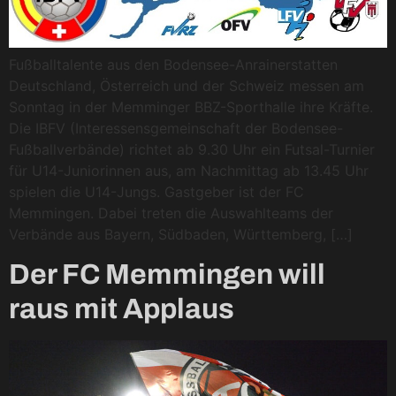
Fußballtalente aus den Bodensee-Anrainerstatten
Deutschland, Österreich und der Schweiz messen am
Sonntag in der Memminger BBZ-Sporthalle ihre Kräfte.
Die IBFV (Interessensgemeinschaft der Bodensee-
Fußballverbände) richtet ab 9.30 Uhr ein Futsal-Turnier
für U14-Juniorinnen aus, am Nachmittag ab 13.45 Uhr
spielen die U14-Jungs. Gastgeber ist der FC
Memmingen. Dabei treten die Auswahlteams der
Verbände aus Bayern, Südbaden, Württemberg, […]
Der FC Memmingen will
raus mit Applaus