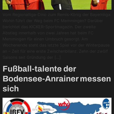
Vom Regionalliga-Dino zum Remis-König der Bayernliga:
Wohin führt der Weg beim FC Memmingen? Darüber
berichtet das KICKER-Sportmagazin. Der zweite
Abstieg innerhalb von zwei Jahren hat beim FC
Memmingen für einen Umbruch gesorgt. Am
Wochenende steht das letzte Spiel vor der Winterpause
an – Zeit für eine erste Zwischenbilanz. Zehn der zwölf
Saisons seit Gründung der […]
Fußball-talente der
Bodensee-Anrainer messen
sich