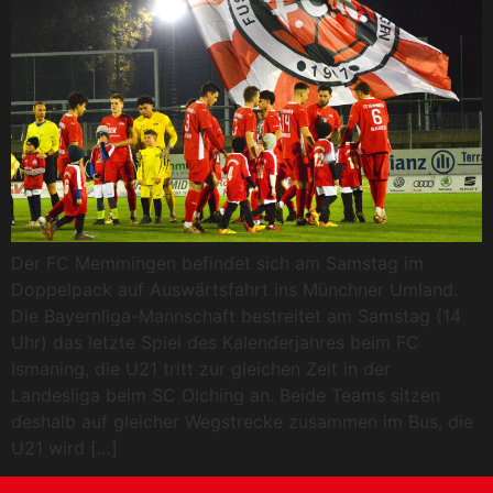
Der FC Memmingen befindet sich am Samstag im
Doppelpack auf Auswärtsfahrt ins Münchner Umland.
Die Bayernliga-Mannschaft bestreitet am Samstag (14
Uhr) das letzte Spiel des Kalenderjahres beim FC
Ismaning, die U21 tritt zur gleichen Zeit in der
Landesliga beim SC Olching an. Beide Teams sitzen
deshalb auf gleicher Wegstrecke zusammen im Bus, die
U21 wird […]