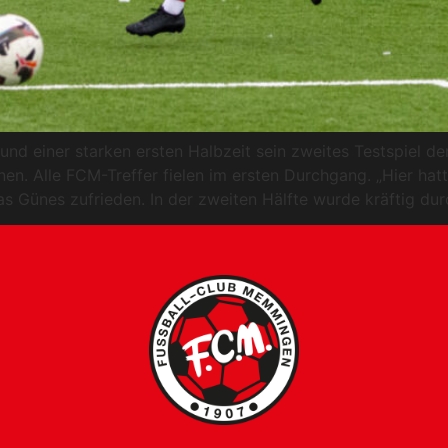
nd einer starken ersten Halbzeit sein zweites Testspiel d
n. Alle FCM-Treffer fielen im ersten Durchgang. „Hier hatte
hias Günes zufrieden. In der zweiten Hälfte wurde kräftig d