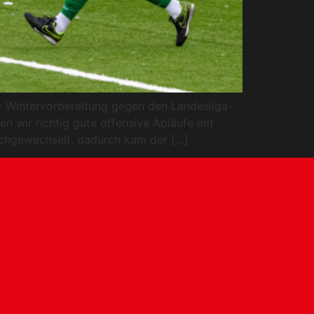
er Wintervorbereitung gegen den Landesliga-
n wir richtig gute offensive Abläufe mit
urchgewechselt, dadurch kam der […]