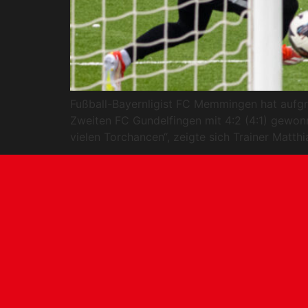
Fußball-Bayernligist FC Memmingen hat aufgru
Zweiten FC Gundelfingen mit 4:2 (4:1) gewonne
vielen Torchancen“, zeigte sich Trainer Matt