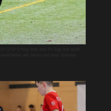
:1 (2:0) Erfolg über den SV Egg war auch
 Abwehrfehler der Gäste und dass Torhüter