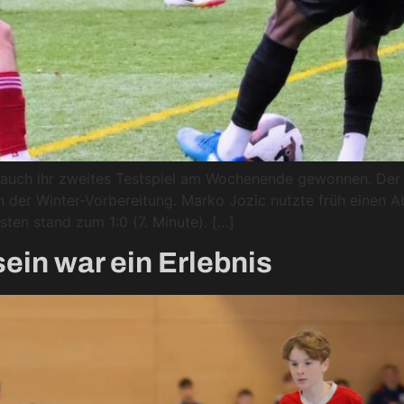
uch ihr zweites Testspiel am Wochenende gewonnen. Der 3
 in der Winter-Vorbereitung. Marko Jozic nutzte früh einen
ten stand zum 1:0 (7. Minute). […]
ein war ein Erlebnis