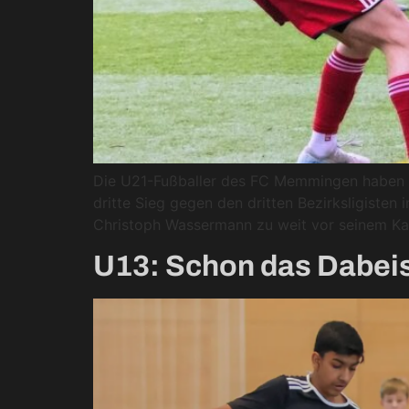
Die U21-Fußballer des FC Memmingen haben a
dritte Sieg gegen den dritten Bezirksligisten
Christoph Wassermann zu weit vor seinem Kas
U13: Schon das Dabeis