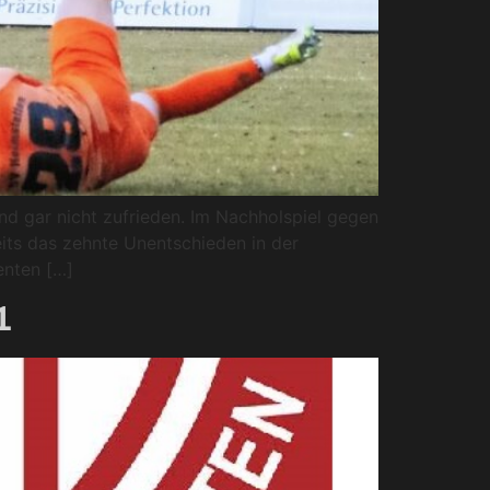
d gar nicht zufrieden. Im Nachholspiel gegen
eits das zehnte Unentschieden in der
enten […]
1