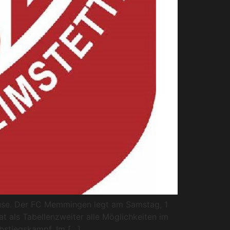
pause. Der FC Memmingen legt am Samstag, 1
 als Tabellenzweiter alle Möglichkeiten im
bstiegskampf. Im […]