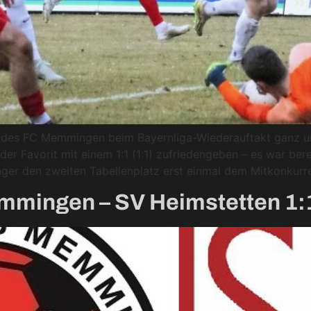
 des FC Memmingen beim Bayernliga-Wiederauftakt ganz un
er Favorit mit einem 1:1 (1:1) zufriedengeben – es war ber
ger den zweiten Tabellenplatz erst einmal dem Mitkonkurr
emmingen – SV Heimstetten 1: