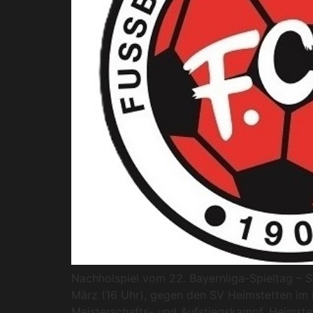
Nachholspiel vom 22. Bayernliga-Spieltag – 
März (16 Uhr), gegen den SV Heimstetten im M
Meisterschafts- und Aufstiegskampf. Heimstet