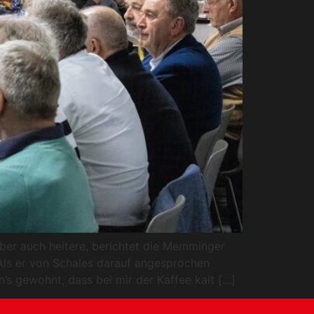
er auch heitere, berichtet die Memminger
Als er von Schales darauf angesprochen
’s gewohnt, dass bei mir der Kaffee kalt […]