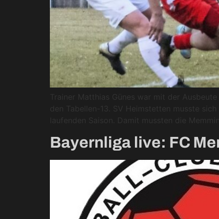
Trainer Matthias Günes war mit der Ausbeute
den Tabellen-13. SV Heimstetten musste sich d
laufenden Saison. Damit mussten die Memmin
Bayernliga live: FC M