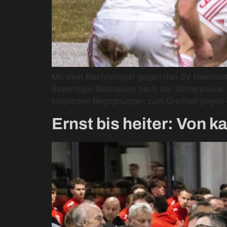
Mit dem Nachholspiel gegen den SV Heimstett
Bayernliga-Restsaison nach der Winterpause.
folgenden Begegnungen zum Großteil gegen di
Ernst bis heiter: Von