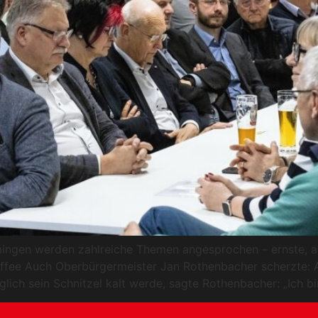
ngen werden zahlreiche Themen angesprochen – ernste, ab
affee Auch Oberbürgermeister Jan Rothenbacher scherzte: 
h sein Schnitzel kalt werde, sagte Rothenbacher: „Ich bin