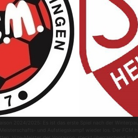
Saison 2024/2025: Es ist das erste Spiel nach der Winter
eisterschafts- und Aufstiegskampf wieder los. Der FCM hat
ten, Vize-Meister der Vorsaison, steckt überraschend im A