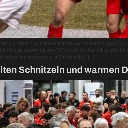
en (13. Platz / 19 Punkte) startet der FC Memmingen (2. /
 Elf Partien stehen für den FCM noch an. Der März wird im
rekten Konkurrenten, wie Spitzenreiter […]
 kalten Schnitzeln und warmen