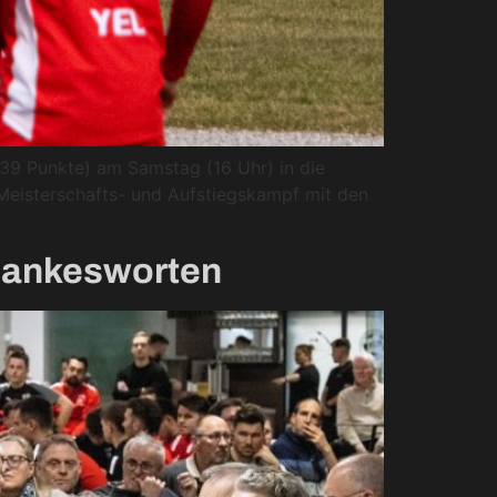
 39 Punkte) am Samstag (16 Uhr) in die
 Meisterschafts- und Aufstiegskampf mit den
 Dankesworten