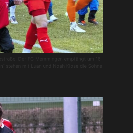
seestraße: Der FC Memmingen empfängt um 16
n“ stehen mit Luan und Noah Klose die Söhne