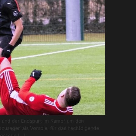
e und der Endspurt im Kampf um den
ozusagen als Vorspiel für das nachfolgende
gsserie […]