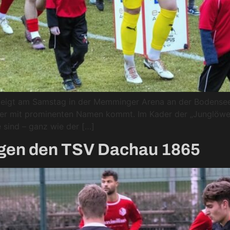
 steigt am Samstag in der Memminger Arena an der Boden
 der mit prominenten Namen kommt. Im Kader der „Junglöwe
 sind – ganz wie der […]
egen den TSV Dachau 1865