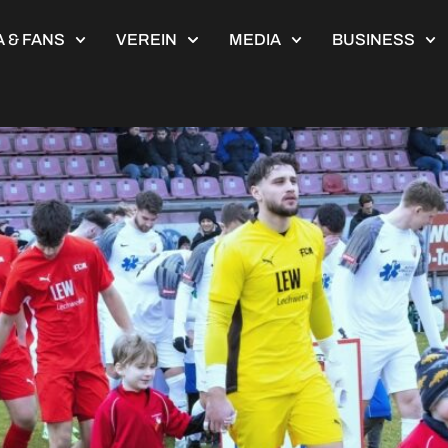
5
 & FANS
VEREIN
MEDIA
BUSINESS
wen kommen mit Weltmeister-