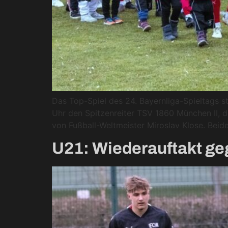
Das Top-Spiel des 24. Bayernliga-Spieltags
Uhr den Spitzenreiter TSV 1860 München II,
von Fußball-Weltmeister Miroslav Klose. Beide
U21: Wiederauftakt g