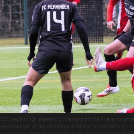
865 beginnt für unsere U21-Mannschaft die Frühjahrsrund
liga-Absteiger ist am Samstag um 13 Uhr im BBZ-Stadion, s
d dem TSV 1860 München (16 Uhr). Mit einer kleinen Erfol