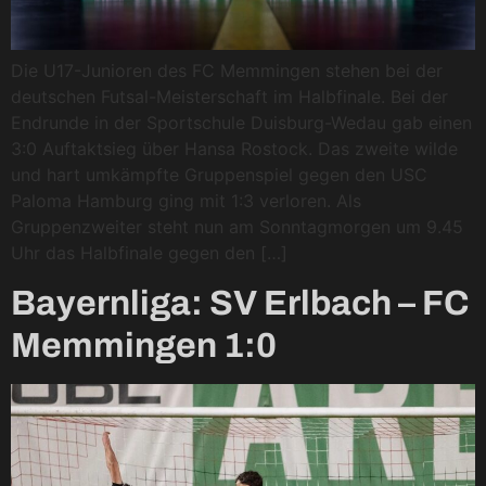
Die U17-Junioren des FC Memmingen stehen bei der
deutschen Futsal-Meisterschaft im Halbfinale. Bei der
Endrunde in der Sportschule Duisburg-Wedau gab einen
3:0 Auftaktsieg über Hansa Rostock. Das zweite wilde
und hart umkämpfte Gruppenspiel gegen den USC
Paloma Hamburg ging mit 1:3 verloren. Als
Gruppenzweiter steht nun am Sonntagmorgen um 9.45
Uhr das Halbfinale gegen den […]
Bayernliga: SV Erlbach – FC
Memmingen 1:0