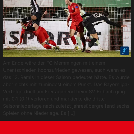
Am Ende wäre der FC Memmingen mit einem
Unentschieden hochzufrieden gewesen, auch wenn es
das 12. Remis in dieser Saison bedeutet hätte. Es wurde
aber nichts mit zumindest einem Punkt. Das Bayernliga-
Verfolgerduell am Freitagabend beim SV Erlbach ging
mit 0:1 (0:1) verloren und markierte die dritte
Saisonniederlage nach zuletzt jahresübergreifend sechs
Spielen ohne Niederlage. Es […]