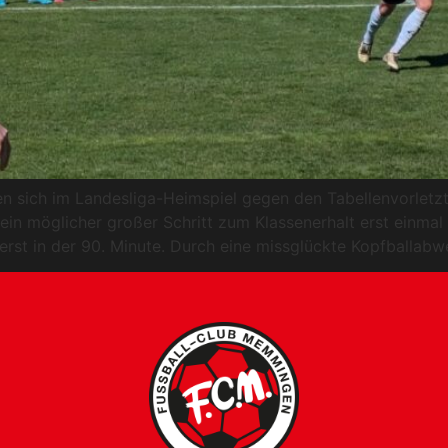
sich im Landesliga-Heimspiel gegen den Tabellenvorletzte
n möglicher großer Schritt zum Klassenerhalt erst einmal v
st in der 90. Minute. Durch eine missglückte Kopfballabweh