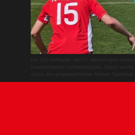
Die U21-Fußballer des FC Memmingen mussten 
Unentschieden zufriedengeben. Damit wurde ei
durch den eingewechselten Roman Tsebeliuk er