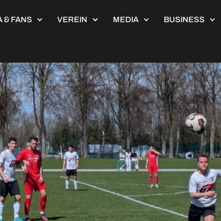
 & FANS
VEREIN
MEDIA
BUSINESS
ngen U21 – TSV Wertingen 1: