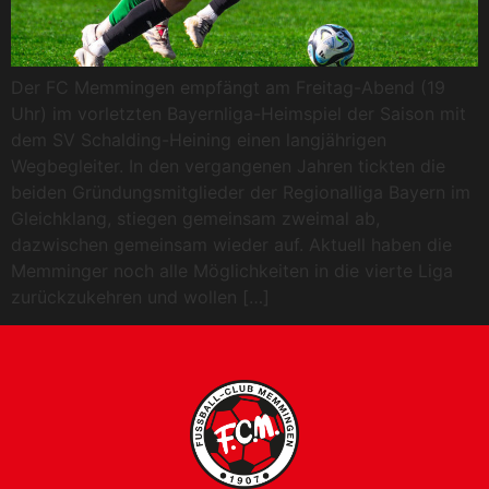
Der FC Memmingen empfängt am Freitag-Abend (19
Uhr) im vorletzten Bayernliga-Heimspiel der Saison mit
dem SV Schalding-Heining einen langjährigen
Wegbegleiter. In den vergangenen Jahren tickten die
beiden Gründungsmitglieder der Regionalliga Bayern im
Gleichklang, stiegen gemeinsam zweimal ab,
dazwischen gemeinsam wieder auf. Aktuell haben die
Memminger noch alle Möglichkeiten in die vierte Liga
zurückzukehren und wollen […]