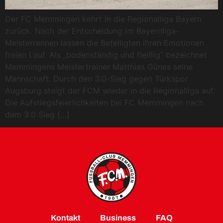
Der FC Memmingen kehrt in die Regionalliga Bayern
zurück. Nach der Entscheidung im Bayernliga-
Meisterrennen lassen die Beteiligten ihren Emotionen
freien Lauf. Als „bodenständig und fleißig“ bezeichnet
Memmingens Meistertrainer Matthias Günes seine
Mannschaft. Durch den 3:0-Sieg gegen Türkspor
Augsburg steigt der FCM wieder in die Regionalliga auf.
Die Aufstiegsfeierlichkeiten bei FC Memmingen nach
dem 3:0 Sieg […]
Kontakt
Business
FAQ