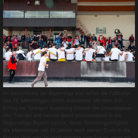
Im Saisonfinale der Bayernliga Süd ließen die Fußballer
des FC Memmingen nichts anbrennen. Mit dem 3:0-
Erfolg bei Türkspor Augsburg tüteten die Unterallgäuer
den Titel ein und kehren damit postwendend in die
Regionalliga Bayern zurück, deren Gründungsmitglied
die Memminger vor 13 Jahren auch waren. Doch in die
Freude über den Triumph mischte sich Trauer, denn am