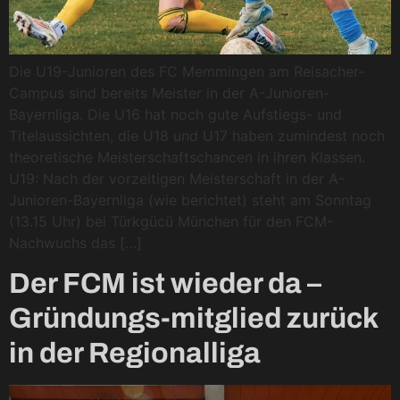
Die U19-Junioren des FC Memmingen am Reisacher-
Campus sind bereits Meister in der A-Junioren-
Bayernliga. Die U16 hat noch gute Aufstiegs- und
Titelaussichten, die U18 und U17 haben zumindest noch
theoretische Meisterschaftschancen in ihren Klassen.
U19: Nach der vorzeitigen Meisterschaft in der A-
Junioren-Bayernliga (wie berichtet) steht am Sonntag
(13.15 Uhr) bei Türkgücü München für den FCM-
Nachwuchs das […]
Der FCM ist wieder da –
Gründungs-mitglied zurück
in der Regionalliga