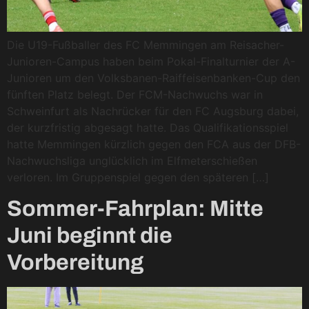
Die U19-Fußballer des FC Memmingen am Reisacher-
Junioren-Campus haben beim Pokal-Finalturnier der A-
Junioren um den Volksbanen-Raiffeisenbanken-Cup den
fünften Platz belegt. Der FCM-Nachwuchs war in
Schweinfurt als Nachrücker für den FC Augsburg dabei,
der kurzfristig abgesagt hatte. Das Qualifikationsspiel
hatte Memmingen kürzlich gegen den FCA aus der DFB-
Nachwuchsliga unglücklich im Elfmeterschießen
verloren. Im Gruppenspiel gegen den späteren […]
Sommer-Fahrplan: Mitte
Juni beginnt die
Vorbereitung