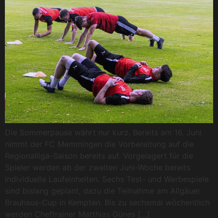
Die Sommerpause währt nur kurz. Bereits am 16. Juni
nimmt der FC Memmingen die Vorbereitung auf die
Regionalliga-Saison bereits auf. Vorgelagert für die
Spieler werden ab der zweiten Juni-Woche bereits
individuelle Laufeinheiten. Sechs Test- und Werbespiele
sind bislang geplant, dazu die Teilnahme am Allgäuer
Brauhaus-Cup in Kempten. Bis zu sechsmal wöchentlich
werden Cheftrainer Matthias Günes […]