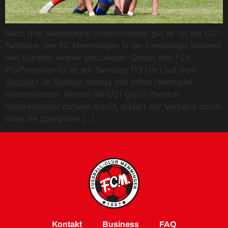
Nach drei Niederlagen hintereinander gilt es für die U21-
Fußballer des FC Memmingen in der Landesliga Südwest
den Schalter wieder umzulegen. Gegen den FSV
Pfaffenhofen ist es am Samstag (13 Uhr) auf dem
Südplatz im Stadion bereits das dritte Heimspiel
hintereinander. Warum die U21 gleich dreimal
hintereinander daheim antritt, erklärt der Verband damit,
dass die Spielpläne […]
Kontakt
Business
FAQ