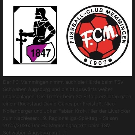
Der FC Memmingen nimmt auch die Hürde beim TSV
Schwaben Augsburg und bleibt auswärts weiter
ungeschlagen. Die Treffer beim 3:1 Erfolg erzielten nach
einem Rückstand David Günes per Freistoß, Nico
Nollenberger und Joker Fabian Kroh. Hier der Liveticker
zum Nachlesen: . 9. Regionalliga-Spieltag – Saison
2025/2026: Der FC Memmingen tritt beim TSV
Schwaben Augsburg an […]