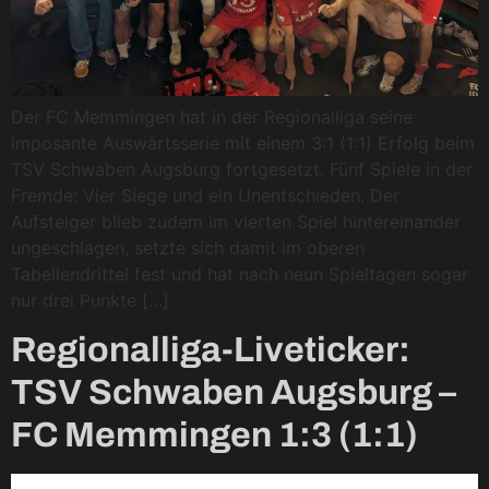
Der FC Memmingen hat in der Regionalliga seine
imposante Auswärtsserie mit einem 3:1 (1:1) Erfolg beim
TSV Schwaben Augsburg fortgesetzt. Fünf Spiele in der
Fremde: Vier Siege und ein Unentschieden. Der
Aufsteiger blieb zudem im vierten Spiel hintereinander
ungeschlagen, setzte sich damit im oberen
Tabellendrittel fest und hat nach neun Spieltagen sogar
nur drei Punkte […]
Regionalliga-Liveticker:
TSV Schwaben Augsburg –
FC Memmingen 1:3 (1:1)