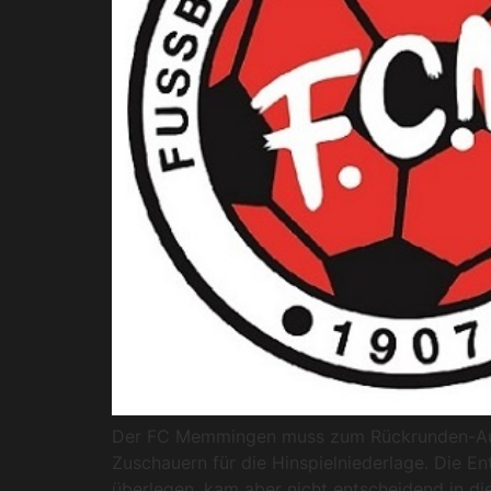
Der FC Memmingen muss zum Rückrunden-Aufta
Zuschauern für die Hinspielniederlage. Die E
überlegen, kam aber nicht entscheidend in die