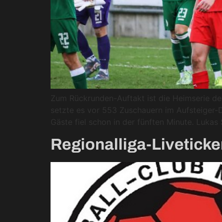
Zum Rückrunden-Auftakt ist die Heimserie d
setzte es vor 553 Zuschauern im Aufsteiger-Du
Gäste fiel schon in der fünften Minute. Lukas
Regionalliga-Liveticke