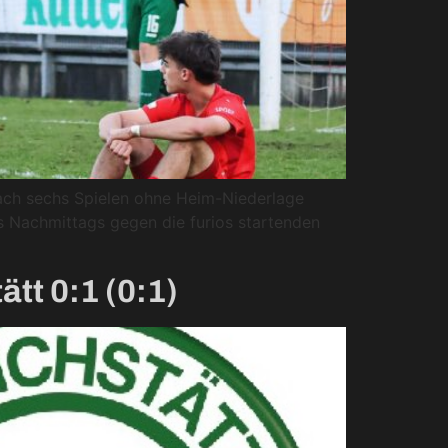
ach sechs Spielen ohne Heim-Niederlage
es Nachmittags gegen die furios startenden
tt 0:1 (0:1)