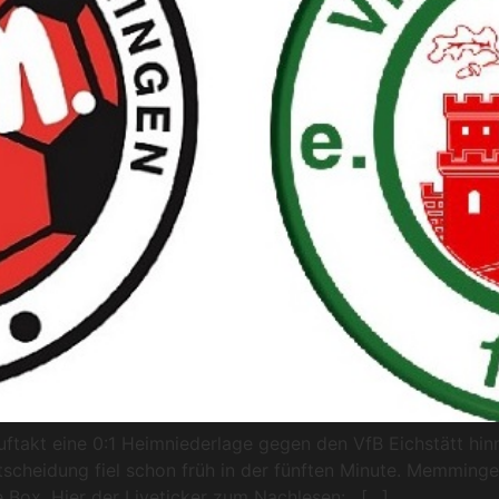
kt eine 0:1 Heimniederlage gegen den VfB Eichstätt hinn
ntscheidung fiel schon früh in der fünften Minute. Memminge
 Box. Hier der Liveticker zum Nachlesen: . […]