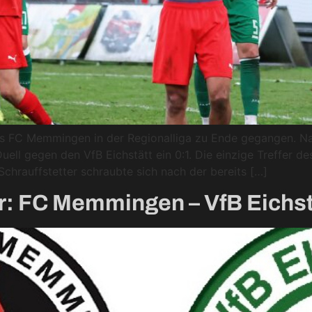
es FC Memmingen in der Regionalliga zu Ende gegangen. N
ell gegen den VfB Eichstätt ein 0:1. Die einzige Treffer d
 Schrauffstetter schraubte sich nach der bereits […]
r: FC Memmingen – VfB Eichstä