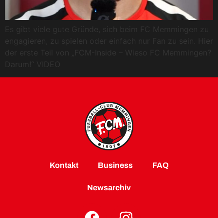
Es gibt viele gute Gründe, sich beim FC Memmingen zu
engagieren, zu spielen oder einfach nur Fan zu sein. Hier
der erste Teil von „FCM-Inside – Wieso FC Memmingen?
Darum!“ VIDEO
Kontakt
Business
FAQ
Newsarchiv