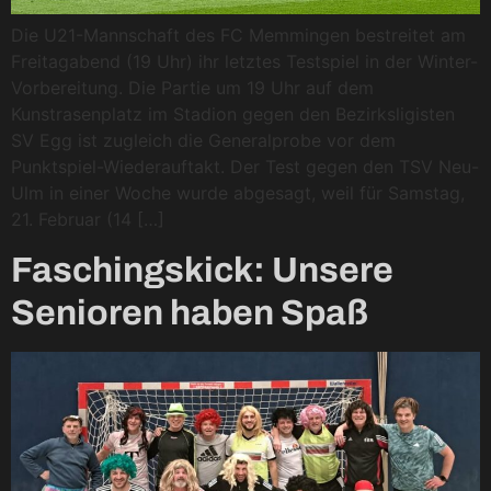
Die U21-Mannschaft des FC Memmingen bestreitet am
Freitagabend (19 Uhr) ihr letztes Testspiel in der Winter-
Vorbereitung. Die Partie um 19 Uhr auf dem
Kunstrasenplatz im Stadion gegen den Bezirksligisten
SV Egg ist zugleich die Generalprobe vor dem
Punktspiel-Wiederauftakt. Der Test gegen den TSV Neu-
Ulm in einer Woche wurde abgesagt, weil für Samstag,
21. Februar (14 […]
Faschingskick: Unsere
Senioren haben Spaß