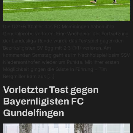
Die U21-Fußballer des FC Memmingen haben ihre
Generalprobe verloren: Eine Woche vor der Fortsetzung
der Landesliga-Runde wurde das Testspiel gegen den
Bezirksligisten SV Egg mit 2:3 (1:1) verloren. Am
kommenden Samstag geht es im Nachholspiel beim SSV
Niedersonthofen wieder um Punkte. Mit ihrer ersten
Möglichkeit gingen die Gäste in Führung – Tim
Bergmiller kam aus […]
Vorletzter Test gegen
Bayernligisten FC
Gundelfingen