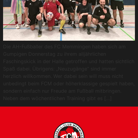
Die AH-Fußballer des FC Memmingen haben sich am
Gumpigen Donnerstag zu ihrem alljährlichen
Faschingskick in der Halle getroffen und hatten sichtlich
Spaß dabei. Übrigens: „Neuzugänge“ sind immer
herzlich willkommen. Wer dabei sein will muss nicht
unbedingt beim FCM oder höherklassige gespielt haben,
sondern einfach nur Freude am Fußball mitbringen.
Neben dem wöchentlichen Training gibt es […]