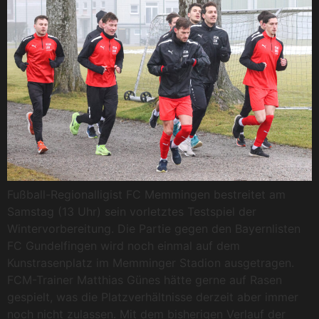
Fußball-Regionalligist FC Memmingen bestreitet am
Samstag (13 Uhr) sein vorletztes Testspiel der
Wintervorbereitung. Die Partie gegen den Bayernlisten
FC Gundelfingen wird noch einmal auf dem
Kunstrasenplatz im Memminger Stadion ausgetragen.
FCM-Trainer Matthias Günes hätte gerne auf Rasen
gespielt, was die Platzverhältnisse derzeit aber immer
noch nicht zulassen. Mit dem bisherigen Verlauf der