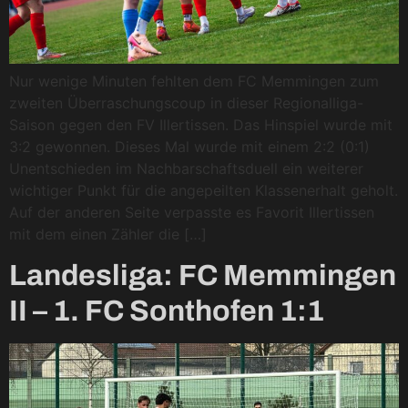
Nur wenige Minuten fehlten dem FC Memmingen zum
zweiten Überraschungscoup in dieser Regionalliga-
Saison gegen den FV Illertissen. Das Hinspiel wurde mit
3:2 gewonnen. Dieses Mal wurde mit einem 2:2 (0:1)
Unentschieden im Nachbarschaftsduell ein weiterer
wichtiger Punkt für die angepeilten Klassenerhalt geholt.
Auf der anderen Seite verpasste es Favorit Illertissen
mit dem einen Zähler die […]
Landesliga: FC Memmingen
II – 1. FC Sonthofen 1:1