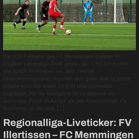
Die U21-Fußballer des FC Memmingen standen im
Allgäuer Landesliga-Duell gegen den 1. FC Sonthofen
wie schon im Hinspiel vor dem zweiten
Überraschungscoup, mussten sich quasi aber in letzter
Minute noch mit einem 1:1 (1:0) Unentschieden
begnügen. Für die Gastgeber ist es dennoch ein
wertvoller Punkt im Kampf um den Klassenerhalt. Für
Sonthofen ist der eine […]
Regionalliga-Liveticker: FV
Illertissen – FC Memmingen