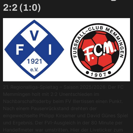
2:2 (1:0)
21. Regionalliga-Spieltag – Saison 2025/2026: Der FC
Memmingen holt mit 2:2 Unentschieden im
Nachbarschaftsderby beim FV Illertissen einen Punkt.
Nach einem Pausenrückstand drehten der
eingewechselte Philipp Kirsamer und David Günes Spiel
und Ergebnis. Der FVI-Ausgleich in der 80 Minute per
Handelfmeter war umstritten. Hier der Liveticker zum