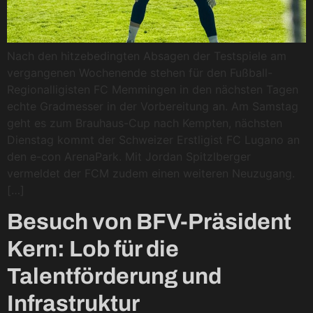
Nach den hitzebedingten Absagen der Testspiele am
vergangenen Wochenende stehen für den Fußball-
Regionalligisten FC Memmingen in den nächsten Tagen
echte Gradmesser in der Vorbereitung an. Am Samstag
geht es zum Brauhaus-Cup nach Kempten, nächsten
Dienstag kommt der Schweizer Erstligist FC Lugano an
den e-con ArenaPark. Mit Jordan Spitzlberger
vermeldet der FCM zudem einen weiteren Neuzugang.
[…]
Besuch von BFV-Präsident
Kern: Lob für die
Talentförderung und
Infrastruktur