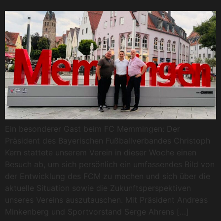
Ein besonderer Gast beim FC Memmingen: Der
Präsident des Bayerischen Fußballverbandes Christoph
Kern stattete unserem Verein in dieser Woche einen
Besuch ab, um sich persönlich ein umfassendes Bild von
der Entwicklung des FCM zu machen und sich über die
aktuelle Situation sowie die Zukunftsperspektiven
unseres Vereins auszutauschen. Mit Präsident Andreas
Minkenberg und Sportvorstand Serge Ahrens […]