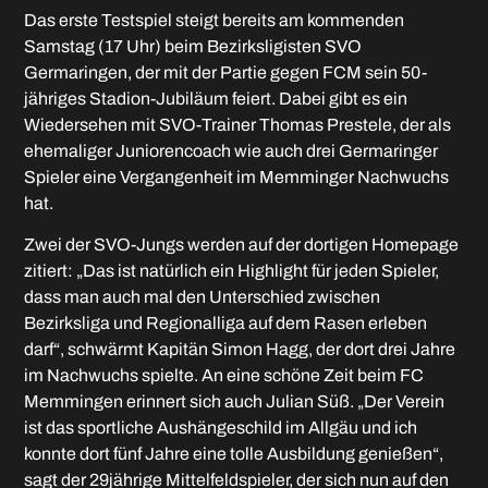
Das erste Testspiel steigt bereits am kommenden
Samstag (17 Uhr) beim Bezirksligisten SVO
Germaringen, der mit der Partie gegen FCM sein 50-
jähriges Stadion-Jubiläum feiert. Dabei gibt es ein
Wiedersehen mit SVO-Trainer Thomas Prestele, der als
ehemaliger Juniorencoach wie auch drei Germaringer
Spieler eine Vergangenheit im Memminger Nachwuchs
hat.
Zwei der SVO-Jungs werden auf der dortigen Homepage
zitiert: „Das ist natürlich ein Highlight für jeden Spieler,
dass man auch mal den Unterschied zwischen
Bezirksliga und Regionalliga auf dem Rasen erleben
darf“, schwärmt Kapitän Simon Hagg, der dort drei Jahre
im Nachwuchs spielte. An eine schöne Zeit beim FC
Memmingen erinnert sich auch Julian Süß. „Der Verein
ist das sportliche Aushängeschild im Allgäu und ich
konnte dort fünf Jahre eine tolle Ausbildung genießen“,
sagt der 29jährige Mittelfeldspieler, der sich nun auf den