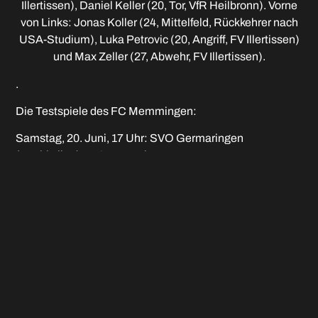
Illertissen), Daniel Keller (20, Tor, VfR Heilbronn). Vorne
von Links: Jonas Koller (24, Mittelfeld, Rückkehrer nach
USA-Studium), Luka Petrovic (20, Angriff, FV Illertissen)
und Max Zeller (27, Abwehr, FV Illertissen).
.
Die Testspiele des FC Memmingen:
Samstag, 20. Juni, 17 Uhr: SVO Germaringen
(Bezirksliga) – FC Memmingen
Samstag, 27. Juni, 11 Uhr: FC Memmingen – FC
Gundelfingen (Bayernliga)
Samstag, 27. Juni, 14 Uhr: FC Memmingen – FC Bad
Wörishofen (Bezirksliga)
Samstag, 4. Juli: Teilnahme am Brauhaus-Cup in
Kempten
Dienstag, 7. Juli, 18 Uhr: FC Memmingen – FC Lugano