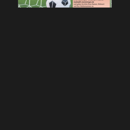
Andreas Schales
September 6, 2025
VORIGER
NÄCHSTER
Trauer um langjährigen Betreuer Werner Betz
Landesliga: TSV Rain – FC Memmingen U21 1:0
WEITERE ARTIKEL