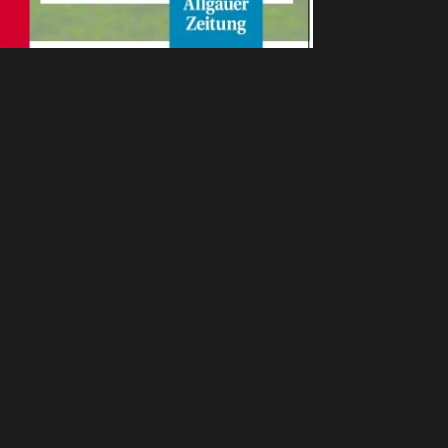
en Bayreuth leer aus
Versammlung: Der FC Memmin
ITERE ARTI