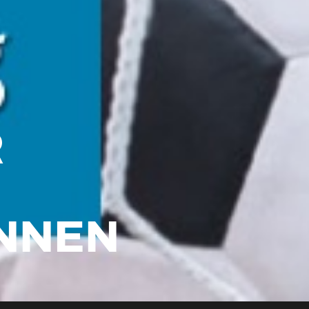
R
NNEN