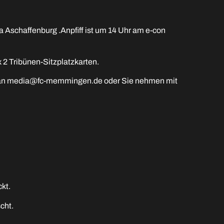
Aschaffenburg .Anpfiff ist um 14 Uhr am e-con
 2 Tribünen-Sitzplatzkarten.
l” an media@fc-memmingen.de oder Sie nehmen mit
kt.
cht.