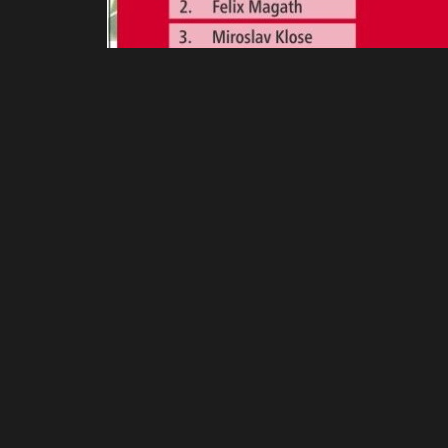
Andreas Schales
März 2, 2026
VORIGER
Campus: U 17 geht in DFB-Nachwuchsliga geg
WE