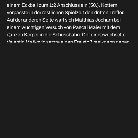
einem Eckball zum 1:2 Anschluss ein (50.). Kottern
verpasste in der restlichen Spielzeit den dritten Treffer.
Auf der anderen Seite warf sich Matthias Jocham bei
einem wuchtigen Versuch von Pascal Maier mit dem
ganzen Körper in die Schussbahn. Der eingewechselte
Valentin Matkovic setzte einen Freistoß nur knapp neben
das Lattenkreuz.
So bejubelte schließlich der TSV Kottern den ersten
Punktspiel-Heimsieg gegen den Rivalen aus dem
Unterland seit 57 Jahren. Freilich hatte es nach den
heißen Derbyzeiten in den 1960iger Jahren auch nicht
mehr allzu viele Pflichtspiele gegeneinander gegeben.
Weiter bemerkenswert am Rande: Der FC Memmingen
hatte bis auf David Bauer und David Spizert neun Spieler
in der STartelf, die aus dem eigenen Nachwuchs
entstammen. Drei der fünf Einwechselspieler ebenfalls.
„Unser Weg ist nicht nur ein Lippenbekenntnis“, so FCM-
Trainer Matthias Günes. Übrigens: Auch der TSV Kottern