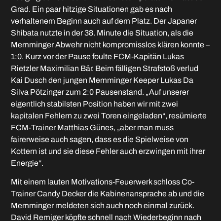
Grad. Ein paar hitzige Situationen gab es nach
verhaltenem Beginn auch auf dem Platz. Der Japaner
Shibata nutzte in der 38. Minute die Situation, als die
Memminger Abwehr nicht kompromisslos klären konnte –
1:0. Kurz vor der Pause foulte FCM-Kapitän Lukas
Rietzler Maximilian Bär. Beim fälligen Strafstoß verlud
Kai Dusch den jungen Memminger Keeper Lukas Da
Silva Pötzinger zum 2:0 Pausenstand. „Auf unserer
eigentlich stabilsten Position haben wir mit zwei
kapitalen Fehlern zu zwei Toren eingeladen“, resümierte
FCM-Trainer Matthias Günes, „aber man muss
fairerweise auch sagen, dass es die Spielweise von
Kottern ist und sie diese Fehler auch erzwingen mit ihrer
Energie“.
Mit einem lauten Motivations-Feuerwerk schloss Co-
Trainer Candy Decker die Kabinenansprache ab und die
Memminger meldeten sich auch noch einmal zurück.
David Remiger köpfte schnell nach Wiederbeginn nach