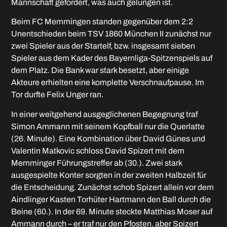
Mannschaft gefordert, was auch gelungen ist.
Beim FC Memmingen standen gegenüber dem 2:2
Unentschieden beim TSV 1860 München II zunächst nur
zwei Spieler aus der Startelf, bzw. insgesamt sieben
Spieler aus dem Kader des Bayernliga-Spitzenspiels auf
dem Platz. Die Bank war stark besetzt, aber einige
Akteure erhielten eine komplette Verschnaufpause. Im
Tor durfte Felix Unger ran.
In einer weitgehend ausgeglichenen Begegnung traf
Simon Ammann mit seinem Kopfball nur die Querlatte
(26. Minute). Eine Kombination über David Günes und
Valentin Matkovic schloss David Spizert mit dem
Memminger Führungstreffer ab (30.). Zwei stark
ausgespielte Konter sorgten in der zweiten Halbzeit für
die Entscheidung. Zunächst schob Spizert allein vor dem
Aindlinger Kasten Torhüter Hartmann den Ball durch die
Beine (60.). In der 69. Minute steckte Matthias Moser auf
Ammann durch – er traf nur den Pfosten, aber Spizert