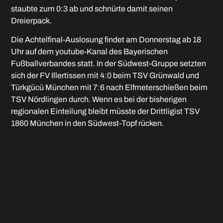
staubte zum 0:3 ab und schnürte damit seinen
Dreierpack.
Die Achtelfinal-Auslosung findet am Donnerstag ab 18
Uhr auf dem youtube-Kanal des Bayerischen
Fußballverbandes statt. In der Südwest-Gruppe setzten
sich der FV Illertissen mit 4:0 beim TSV Grünwald und
Türkgücü München mit 7:6 nach Elfmeterschießen beim
TSV Nördlingen durch. Wenn es bei der bisherigen
regionalen Einteilung bleibt müsste der Drittligist TSV
1860 München in den Südwest-Topf rücken.
TSV Aindling: Hartmann – Robinson, Schöttl,
Baumeister (76. Ettinger), Müller (66. Talla), Menhart,
Hanreich (66. Woltmann), Lohner, Bichlmeier (66. Neziri),
Burghart, Stoll.
FC Memmingen: Unger – Lochbrunner, Gräser (46.
Bauer), Vetter, Bergmann, Ammann (77. Koller), Moser,
Nollenberger (71. Neubrand), D. Günes (64. Dolinski),