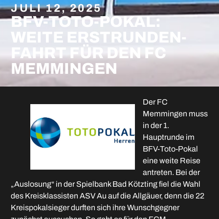
JULI 12, 2025
BFV-TOTO-POKAL:
WEITE ERSTRUNDEN-
FAHRT FÜR DEN FC
MEMMINGEN
Der FC
Memmingen muss
in der 1.
Hauptrunde im
BFV-Toto-Pokal
eine weite Reise
antreten. Bei der
„Auslosung“ in der Spielbank Bad Kötzting fiel die Wahl
des Kreisklassisten ASV Au auf die Allgäuer, denn die 22
Kreispokalsieger durften sich ihre Wunschgegner