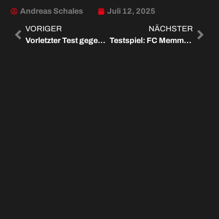
Andreas Schales
Juli 12, 2025
VORIGER
NÄCHSTER
Vorletzter Test gegen Schwaben Augsburg
Testspiel: FC Memmingen – TSV Schwaben Augsburg 0:0
WEITERE ARTIKEL