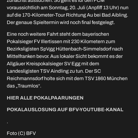
zunächst aussuchen. So geht es für den FCM
voraussichtlich am Sonntag, 20. Juli (Anpfiff 13 Uhr) nun
auf die 170-Kilometer-Tour Richtung Au bei Bad Aibling.
Der genaue Spieltermin wird noch final festgelegt.
Eine noch weitere Fahrt steht dem bayerischen
Pokalsieger FV Illertissen mit 230 Kilometern zum
Bezirksligisten SpVgg Hüttenbach-Simmelsdorf nach
Mittelfranken bevor. Aus lokaler Sicht bekommt es der
Allgäuer Kreispokalsieger SV Egg mit dem
Landesligisten TSV Aindling zu tun. Der SC
Reichmannsdorf holte sich mit dem TSV 1860 München
das „Traumlos“.
HIER ALLE POKALPAARUNGEN
POKALAUSLOSUNG AUF BFV-YOUTUBE-KANAL
.
Foto (C) BFV