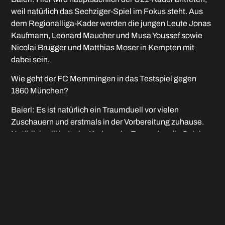
weil natürlich das Sechziger-Spiel im Fokus steht. Aus
dem Regionalliga-Kader werden die jungen Leute Jonas
Kaufmann, Leonard Maucher und Musa Youssef sowie
Nicolai Brugger und Matthias Moser in Kempten mit
dabei sein.
Wie geht der FC Memmingen in das Testspiel gegen
1860 München?
Baierl: Es ist natürlich ein Traumduell vor vielen
Zuschauern und erstmals in der Vorbereitung zuhause.
Natürlich will jeder im Kader sein. Es werden die Spieler
auflaufen, die momentan die Nase vorn haben. Ich will
gegen Sechzig das sehen, was uns stark macht. Aber wir
sind hier nicht besonders taktisch ausgerichtet. An
diesem Tag steht der Spaß im Vordergrund, denn die
meisten Spieler werden ja nicht allzu oft Gelegenheit
haben, sich mit einem solchen Gegner zu messen.