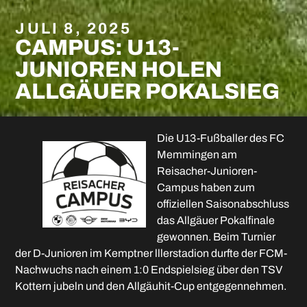
JULI 8, 2025
CAMPUS: U13-
JUNIOREN HOLEN
ALLGÄUER POKALSIEG
Die U13-Fußballer des FC
Memmingen am
Reisacher-Junioren-
Campus haben zum
offiziellen Saisonabschluss
das Allgäuer Pokalfinale
gewonnen. Beim Turnier
der D-Junioren im Kemptner lllerstadion durfte der FCM-
Nachwuchs nach einem 1:0 Endspielsieg über den TSV
Kottern jubeln und den Allgäuhit-Cup entgegennehmen.