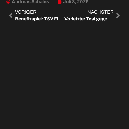
Andreas Schales
Juli 8, 2025
VORIGER
NÄCHSTER
Benefizspiel: TSV Finning – FC Memmingen 0:8
Vorletzter Test gegen Schwaben Augsburg
WEITERE ARTIKEL