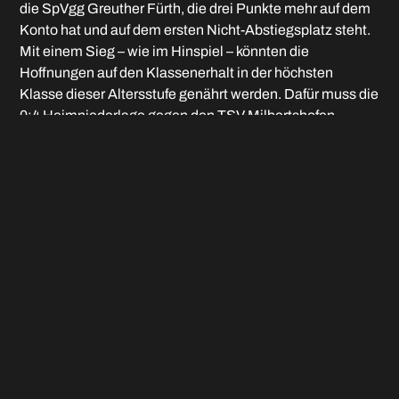
die SpVgg Greuther Fürth, die drei Punkte mehr auf dem
Konto hat und auf dem ersten Nicht-Abstiegsplatz steht.
Mit einem Sieg – wie im Hinspiel – könnten die
Hoffnungen auf den Klassenerhalt in der höchsten
Klasse dieser Altersstufe genährt werden. Dafür muss die
0:4 Heimniederlage gegen den TSV Milbertshofen
schnell aus den Köpfen.
U14:
Eine englische Woche steht für den jüngeren C-
Jugend-Jahrgang nach der Osterpause in der
Bezirksoberliga an. Am Samstag (11 Uhr) geht es
zunächst um Vorletzten TSV Wasserburg, ehe am
Mittwoch (19 Uhr) der Tabellennachbar TSV
Schwabmünchen kommt.
U13:
Mit einer 0:2 Niederlage unter der Woche beim TSV
Schwaben Augsburg wurde die Bezirksoberliga-Führung
eingebüßt. Am Samstag (13 Uhr) gilt es nun beim TSV
Schwabmünchen nicht weiter Boden auf die punktgleich
führenden TSV Kottern und FC Augsburg zu verlieren.