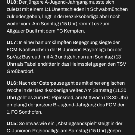
U18:
Der jüngere A-Jugend-Jahrgang musste sich
zuletzt mit einem 1:1 Unentschieden in Schwabmünchen
zufriedengeben, liegt in der Bezirksoberliga aber noch
weiter vorn. Am Sonntag (15 Uhr) kommt es zum
Allgäuer Duell mit dem FC Kempten.
U17:
In einer hart umkämpften Begegnung siegte der
FCM-Nachwuchs in der B-Junioren-Bayernliga bei der
SpVgg Bayreuth mit 4:3 und geht nun am Sonntag (13
Uhr) als Tabellendritter in das Heimspiel gegen den TSV
Großbardorf.
U16:
Nach der Osterpause geht es mit einer englischen
Woche in der Bezirksoberliga weiter. Am Samstag (11.30
Uhr) geht es zum FC Pipinsried, am Mittwoch (18.30 Uhr)
empfängt der jüngere B-Jugend-Jahrgang des FCM den
1. FC Sonthofen.
U15:
So etwas wie ein „Abstiegsendspiel“ steigt in der
C-Junioren-Regionalliga am Samstag (15 Uhr) gegen