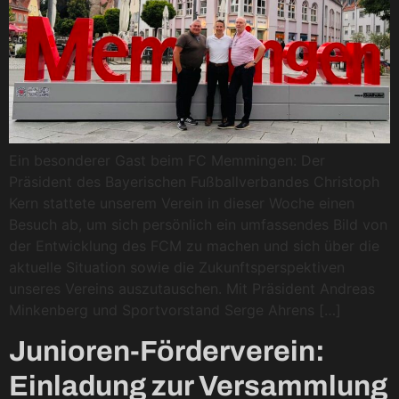
Ein besonderer Gast beim FC Memmingen: Der
Präsident des Bayerischen Fußballverbandes Christoph
Kern stattete unserem Verein in dieser Woche einen
Besuch ab, um sich persönlich ein umfassendes Bild von
der Entwicklung des FCM zu machen und sich über die
aktuelle Situation sowie die Zukunftsperspektiven
unseres Vereins auszutauschen. Mit Präsident Andreas
Minkenberg und Sportvorstand Serge Ahrens […]
Junioren-Förderverein:
Einladung zur Versammlung