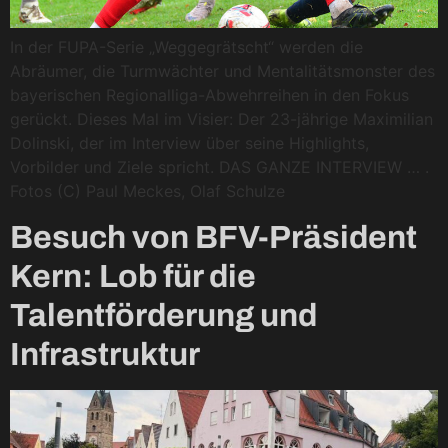
In der FUPA-Serie „Weggegrätscht“ werden die
Abräumer, die Turmwächter und Mentalitätsmonster des
bayerischen Regionalliga-Abwehrreihen in den Fokus
gerückt. Dieses Mal im Visier: Der 23-jährige Maximilian
Dolinski, der im Interview über seine Highlights,
Vorbilder und Ziele spricht. DAS GANZE INTERVIEW … .
Fotos (C) Paul Meckes, Olaf Schulze
Besuch von BFV-Präsident
Kern: Lob für die
Talentförderung und
Infrastruktur