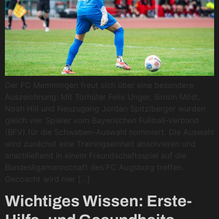
Der FC Memmingen freut sich über eine besondere
Auszeichnung: Mit Torhüter Felix Unger, Simon Möst,
Noah Hill und Neuzugang Jordan Spitzlberger wurden
gleich vier Spieler vom Bayerischen Fußball-Verband
(BFV) für die Schwaben-Auswahl nominiert. Die Auswahl
wird zunächst eine Trainingseinheit absolvieren und
anschließend in einem Freundschaftsspiel auf die
Bundesligamannschaft des FC Augsburg treffen.
Gecoacht wird hier […]
Wichtiges Wissen: Erste-