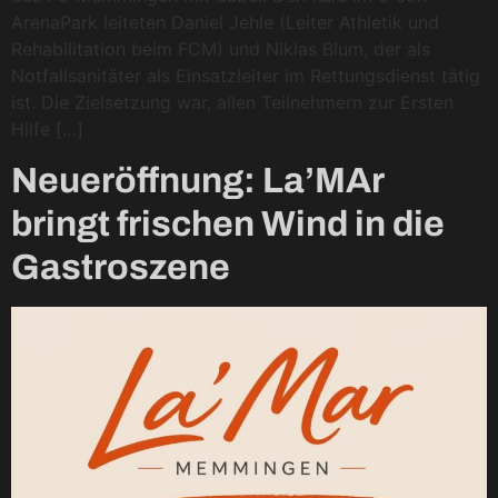
ArenaPark leiteten Daniel Jehle (Leiter Athletik und
Rehabilitation beim FCM) und Niklas Blum, der als
Notfallsanitäter als Einsatzleiter im Rettungsdienst tätig
ist. Die Zielsetzung war, allen Teilnehmern zur Ersten
Hilfe […]
Neueröffnung: La’MAr
bringt frischen Wind in die
Gastroszene