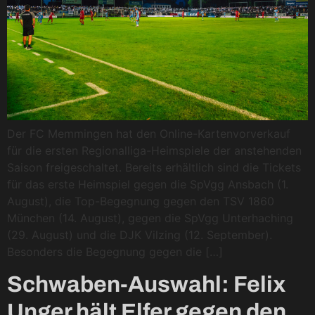
Der FC Memmingen hat den Online-Kartenvorverkauf
für die ersten Regionalliga-Heimspiele der anstehenden
Saison freigeschaltet. Bereits erhältlich sind die Tickets
für das erste Heimspiel gegen die SpVgg Ansbach (1.
August), die Top-Begegnung gegen den TSV 1860
München (14. August), gegen die SpVgg Unterhaching
(29. August) und die DJK Vilzing (12. September).
Besonders die Begegnung gegen die […]
Schwaben-Auswahl: Felix
Unger hält Elfer gegen den