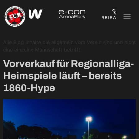
Kategorie:
Vereins
News
Alle Blog Inhalte die allgemein vom Verein sind und nicht
eine einzelne Mannschaft betrifft.
Vorverkauf für Regionalliga-
Heimspiele läuft – bereits
1860-Hype