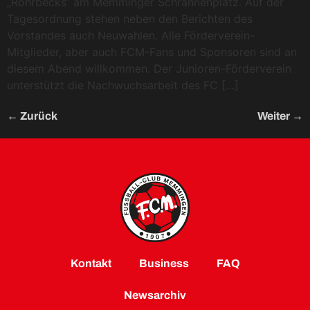
„Rohrbecks“ am Memminger Schrannenplatz. Auf der
Tagesordnung stehen neben den Berichten des
Vorstandes auch Neuwahlen. Alle Förderverein-
Mitglieder, aber auch FCM-Fans und Sponsoren sind an
diesem Abend willkommen. Der Junioren-Förderverein
unterstützt die Nachwuchsarbeit des FC […]
←
Zurück
Weiter
→
Kontakt
Business
FAQ
Newsarchiv