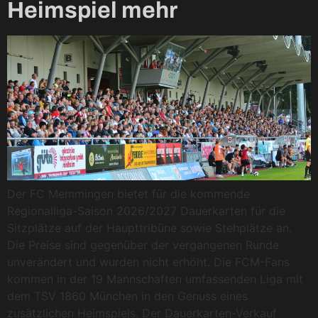
Heimspiel mehr
Der FC Memmingen bietet für die kommende
Regionalliga-Saison 2026/2027 Dauerkarten für die
Sitzplätze auf der Haupttribüne sowie Stehplätze an.
Die Preise sind gegenüber der vergangenen Runde
unverändert und wurden nicht erhöht. Die FCM-Fans
kommen in der 19 Mannschaften umfassenden Liga mit
dem TSV 1860 München in den Genuss eines
zusätzlichen Heimspiels. Der Dauerkarten-Verkauf