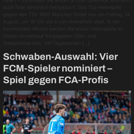
auch final terminlich festgezurrt. Das Top-Heimspiel
gegen den TSV 1860 München findet nun am Freitag, 14.
August, um 19 Uhr am e-con ArenaPark statt. In der
kommenden Woche werden die ersten Heimspiele im
Online-Vorverkauf freigegeben (Sitz- und
Stehplatzkarten). VIP-Tageskarten […]
Schwaben-Auswahl: Vier
FCM-Spieler nominiert –
Spiel gegen FCA-Profis