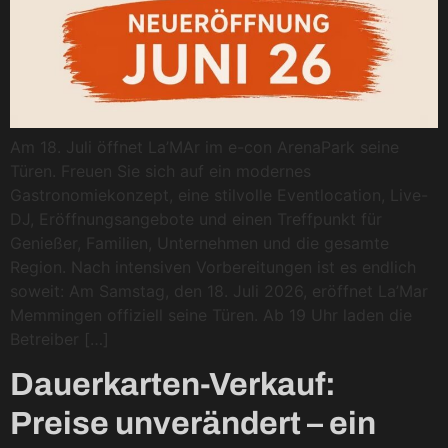
Am 18. Juli öffnet La’MAr im e-con ArenaPark seine
Türen. Freuen Sie sich auf ein modernes
Gastronomiekonzept, eine stilvolle Eventlocation, Live-
DJ, Eröffnungsangebote und einen Treffpunkt für
Genießer, Familien, Unternehmen und die gesamte
Region. Nach intensiven Vorbereitungen ist es endlich
soweit: Am Samstag, den 18. Juli 2026, eröffnet La’Mar
Memmingen offiziell seine Türen. Ab 19 Uhr laden die
Betreiber […]
Dauerkarten-Verkauf:
Preise unverändert – ein