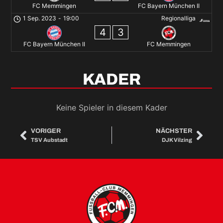
FC Memmingen
FC Bayern München II
1 Sep. 2023
-
19:00
Regionalliga
4
3
FC Bayern München II
FC Memmingen
KADER
Keine Spieler in diesem Kader
VORIGER
NÄCHSTER
TSV Aubstadt
DJK Vilzing