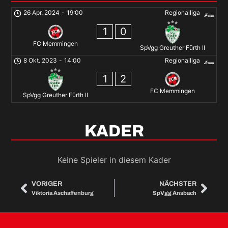
26 Apr. 2024
-
19:00
Regionalliga
1
0
FC Memmingen
SpVgg Greuther Fürth II
8 Okt. 2023
-
14:00
Regionalliga
1
2
FC Memmingen
SpVgg Greuther Fürth II
KADER
Keine Spieler in diesem Kader
VORIGER
NÄCHSTER
Viktoria Aschaffenburg
SpVgg Ansbach