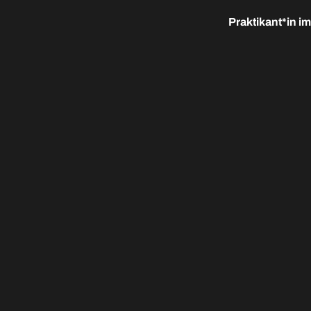
Praktikant*in i
ITERE ARTI