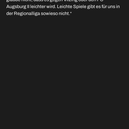
Augsburg II leichter wird. Leichte Spiele gibt es für uns in
der Regionalliga sowieso nicht.“
Gegen die Hachinger sagt Günes, dass schon einen
ganz guten Tag braucht, um gegen den Primus zu
bestehen: „Wer in einer ausgeglichenen Liga das Feld
mit fünf Punkten Vorsprung anführt, zeigt dass er noch
mehr Qualität hat“. Bei den letzten fünf Heimauftritten
haben die Memminger in ihrer Arena immer was
Zählbares geholt, vor allem hinten raus wurden den
Zuschauern mehrmals unterhaltsame Spektakel
geboten. Am zur Verfügung stehenden Kader ändert sich
gegen Haching nichts, in der Startelf vermutlich schon.
Gründe sind zum einen taktischer Art, zum anderen, dass
mit Pascal Maier (rechts im Bild) abermals einer der
schnellen Außenstürmer ausfällt. David Mihajlovic ist
nach ersten kürzeren Einsätzen nach seiner
Verletzungspause wieder eine Option von Beginn an im
Mittelfeld.