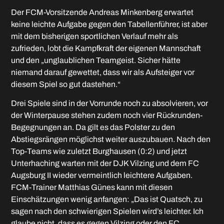
Der FCM-Vorsitzende Andreas Minkenberg erwartet
keine leichte Aufgabe gegen den Tabellenführer, ist aber
mit dem bisherigen sportlichen Verlauf mehr als
zufrieden, lobt die Kampfkraft der eigenen Mannschaft
und den „unglaublichen Teamgeist. Sicher hätte
niemand darauf gewettet, dass wir als Aufsteiger vor
diesem Spiel so gut dastehen.“
Drei Spiele sind in der Vorrunde noch zu absolvieren, vor
der Winterpause stehen zudem noch vier Rückrunden-
Begegnungen an. Da gilt es das Polster zu den
Abstiegsrängen möglichst weiter auszubauen. Nach den
Top-Teams wie zuletzt Burghausen (0:2) und jetzt
Unterhaching warten mit der DJK Vilzing und dem FC
Augsburg II wieder vermeintlich leichtere Aufgaben.
FCM-Trainer Matthias Günes kann mit diesen
Einschätzungen wenig anfangen: „Das ist Quatsch, zu
sagen nach den schwierigen Spielen wird’s leichter. Ich
glaube nicht, dass es gegen Vilzing oder den FC