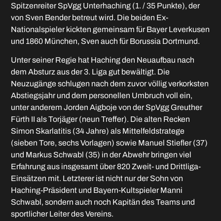
Spitzenreiter SpVgg Unterhaching (1. / 35 Punkte), der
von Sven Bender betreut wird. Die beiden Ex-
Nationalspieler kickten gemeinsam für Bayer Leverkusen
und 1860 München, Sven auch für Borussia Dortmund.
Unter seiner Regie hat Haching den Neuaufbau nach
dem Absturz aus der 3. Liga gut bewältigt. Die
Neuzugänge schlugen nach dem zuvor völlig verkorksten
Abstiegsjahr und dem personellen Umbruch voll ein,
unter anderem Jorden Aigboje von der SpVgg Greuther
Fürth II als Torjäger (neun Treffer). Die alten Recken
Simon Skarlatitis (34 Jahre) als Mittelfeldstratege
(sieben Tore, sechs Vorlagen) sowie Manuel Stiefler (37)
und Markus Schwabl (35) in der Abwehr bringen viel
Erfahrung aus insgesamt über 820 Zweit- und Drittliga-
Einsätzen mit. Letzterer ist nicht nur der Sohn von
Haching-Präsident und Bayern-Kultspieler Manni
Schwabl, sondern auch noch Kapitän des Teams und
sportlicher Leiter des Vereins.