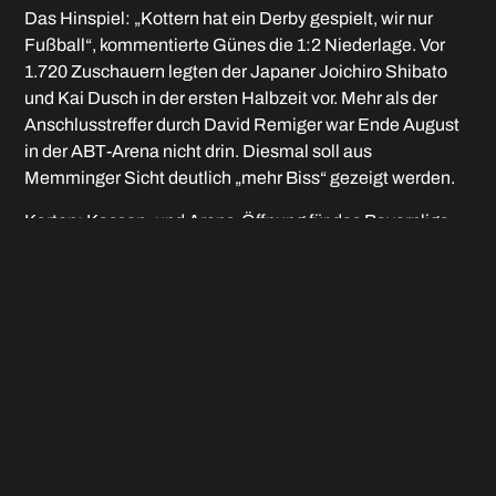
Das Hinspiel: „Kottern hat ein Derby gespielt, wir nur
Fußball“, kommentierte Günes die 1:2 Niederlage. Vor
1.720 Zuschauern legten der Japaner Joichiro Shibato
und Kai Dusch in der ersten Halbzeit vor. Mehr als der
Anschlusstreffer durch David Remiger war Ende August
in der ABT-Arena nicht drin. Diesmal soll aus
Memminger Sicht deutlich „mehr Biss“ gezeigt werden.
Karten: Kassen- und Arena-Öffnung für das Bayernliga-
Spiel ist am Samstag um 15 Uhr. Zuvor findet ab 13.30
Uhr auf dem Südplatz als Vorspiel die Landesliga-
Begegnung zwischen dem FC Memmingen II und dem
FC Kempten statt. Wer beide Spiele besuchen will, erhält
an der Stadionkasse einen ermäßigten Preis. Der FCM
empfiehlt die Karten für das Bayernliga-Spiel im
Vorverkauf oder online zu erwerben, um mögliche
Warteschlangen zu umgehen. Im Vorfeld sind die Tickets
auch günstiger als an der Tageskasse.