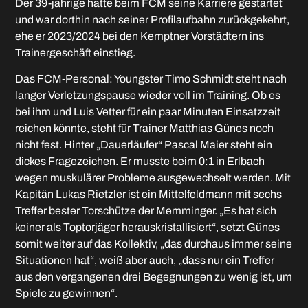
Der 39-jährige hatte beim FCM seine Karriere gestartet
und war dorthin nach seiner Profilaufbahn zurückgekehrt,
ehe er 2023/2024 bei den Kemptner Vorstädtern ins
Trainergeschäft einstieg.
Das FCM-Personal: Youngster Timo Schmidt steht nach
langer Verletzungspause wieder voll im Training. Ob es
bei ihm und Luis Vetter für ein paar Minuten Einsatzzeit
reichen könnte, steht für Trainer Matthias Günes noch
nicht fest. Hinter „Dauerläufer“ Pascal Maier steht ein
dickes Fragezeichen. Er musste beim 0:1 in Erlbach
wegen muskulärer Probleme ausgewechselt werden. Mit
Kapitän Lukas Rietzler ist ein Mittelfeldmann mit sechs
Treffer bester Torschütze der Memminger. „Es hat sich
keiner als Toptorjäger herauskristallisiert“, setzt Günes
somit weiter auf das Kollektiv, „das durchaus immer seine
Situationen hat“, weiß aber auch, „dass nur ein Treffer
aus den vergangenen drei Begegnungen zu wenig ist, um
Spiele zu gewinnen“.