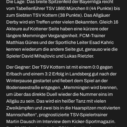
Die Lage: Das breite Spitzenfeld der Bayernliga reicht
vom Tabellenführer TSV 1860 München II (44 Punkte) bis
zum Siebten TSV Kottern (38 Punkte). Das Allgäuer
Derby wird ein Treffen unter vielen Bekannten. Gleich 16
Akteure auf Kottener Seite haben eine kürzere oder
längere Memminger Vergangenheit. FCM-Trainer
Matthias Günes und der Sportliche Leiter Esad Kahric
kennen wiederum die andere Seite gut, genauso wie die
Spieler David Mihajlovic und Lukas Rietzler.
Der Gegner: Der TSV Kottern ist mit einem 0:0 gegen
Erlbach und einem 3:2 Erfolg in Landsberg gut nach der
Winterpause gestartet und fiebert dem Spiel an der
Bodenseestraße entgegen. „Memmingen wird brennen,
um über das direkte Duell wieder die Nummer eins im
Allgäu zu sein. Das wird ein heißer Tanz mit vielen
Zweikämpfen und zwei bis in die Haarspitzen motivierten
Mannschaften“, prognostizierte TSV-Spielertrainer
Martin Dausch im Interview dem Kicker-Sportmagazin.