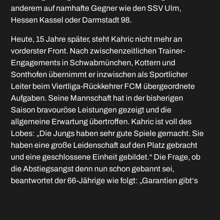
anderem auf namhafte Gegner wie den SSV Ulm,
Hessen Kassel oder Darmstadt 98.
Heute, 15 Jahre später, steht Kahric nicht mehr an
vorderster Front. Nach zwischenzeitlichen Trainer-
Engagements in Schwabmünchen, Kottern und
Sonthofen übernimmt er inzwischen als Sportlicher
Leiter beim Viertliga-Rückkehrer FCM übergeordnete
Aufgaben. Seine Mannschaft hat in der bisherigen
Saison bravouröse Leistungen gezeigt und die
allgemeine Erwartung übertroffen. Kahric ist voll des
Lobes: „Die Jungs haben sehr gute Spiele gemacht. Sie
haben eine große Leidenschaft auf den Platz gebracht
und eine geschlossene Einheit gebildet.“ Die Frage, ob
die Abstiegsangst denn nun schon gebannt sei,
beantwortet der 66-Jährige wie folgt: „Garantien gibt‘s
nicht. Es können viele Sachen passieren, aber wir sind
auf einem guten Weg.“