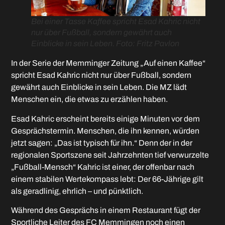
Bei einer Tasse Kaffee spricht Esad Kahric nicht
nur über Fußball, sondern gewährt auch
Einblicke in sein Leben. Foto: Fritz Pavlon
In der Serie der Memminger Zeitung „Auf einen Kaffee“
spricht Esad Kahric nicht nur über Fußball, sondern
gewährt auch Einblicke in sein Leben. Die MZ lädt
Menschen ein, die etwas zu erzählen haben.
Esad Kahric erscheint bereits einige Minuten vor dem
Gesprächstermin. Menschen, die ihn kennen, würden
jetzt sagen: „Das ist typisch für ihn.“ Denn der in der
regionalen Sportszene seit Jahrzehnten tief verwurzelte
„Fußball-Mensch“ Kahric ist einer, der offenbar nach
einem stabilen Wertekompass lebt: Der 66-Jährige gilt
als geradlinig, ehrlich – und pünktlich.
Während des Gesprächs in einem Restaurant fügt der
Sportliche Leiter des FC Memmingen noch einen