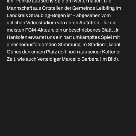
fünf Punkte aus sechs Spielen) weiter halten. Die
Mannschaft aus Ortsteilen der Gemeinde Leiblfing im
Landkreis Straubing-Bogen ist – abgesehen vom
üblichen Videostudium von deren Auftritten – für die
meisten FCM-Akteure ein unbeschriebenes Blatt. „In
Hankofen erwartet uns ein hart umkämpftes Spiel mit
einer herausfordernden Stimmung im Stadion“, kennt
Günes den engen Platz dort noch aus seiner Kottener
Zeit, wie auch Verteidiger Marcello Barbera (im Bild).
Inhaltlich geht der Coach davon aus, dass beide Seiten
durch viele Zweikämpfe und Umschaltsituationen zum
Erfolg kommen wollen. Für die Allgäuer gilt es in
Niederbayern in der Defensive wieder stabiler zu stehen.
Trotz der vom Ergebnis her klaren 1:4-Niederlage klaren
Ergebnisses von 1:4 im Heimspiel gegen den FC Bayern
München II gab es zwar viel Schulterklopfen für eine
ordentliche Leistung, doch zumindest bei den ersten drei
Gegentreffern wurde es den Gästen aus Memminger