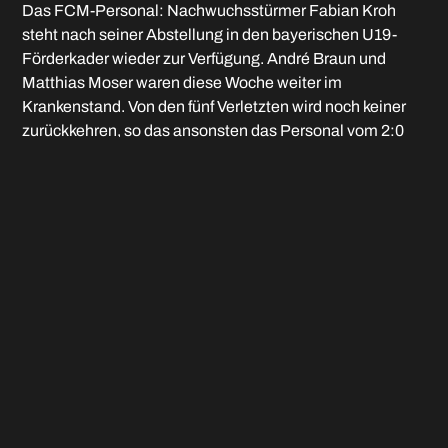
Das FCM-Personal: Nachwuchsstürmer Fabian Kroh
steht nach seiner Abstellung in den bayerischen U19-
Förderkader wieder zur Verfügung. André Braun und
Matthias Moser waren diese Woche weiter im
Krankenstand. Von den fünf Verletzten wird noch keiner
zurückkehren, so das ansonsten das Personal vom 2:0
Heimsieg gegen Sonthofen zur Verfügung steht.
Bisherige Vergleiche: Vor dem vorübergehenden
Rückzug der Unterhachinger Reserve gab es in den
Bayernliga-Treffen zwischen 2000 und 2019 eine fast
ausgeglichene Bilanz. Fünfmal siegte der FCM bei fünf
Unentschieden und vier Niederlagen.
Das nächste Heimspiel: Für das letzte Vorrunden-
Heimspiel gegen Türkspor Augsburg am Samstag, 19.
Oktober, kursieren verschiedene Anstoßzeiten. Korrekt
ist 17 Uhr. Hintergrund des späten Samstagsanpfiff ist der
BSC-Flohmarkt, der tagsüber in der Stadionhalle und
dem Freigelände stattfindet. Karten sind bereits im