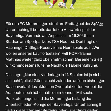
Für den FC Memmingen steht am Freitag bei der SpVgg
Unterhaching II bereits das letzte Auswärtsspiel der
Bayernliga-Vorrunde an. Anpfiff ist um 19.30 Uhr im
Stadion am Sportpark des TSV Neuried. Dort trägt die
Hachinger Drittliga-Reserve ihre Heimspiele aus. „Wir
wollen unseren Lauf fortsetzen“, will FCM-Trainer
Matthias weiter ganz oben mitmischen. Bei einem Sieg
winkt mindestens für eine Nacht die Tabellenführung.
Die Lage: „Nur eine Niederlage in 14 Spielen ist ja nicht
schlecht“, blickt Günes recht zufrieden auf den bisherigen
Saisonverlauf des aktuellen Zweitplatzierten, wobei die
Ausbeute noch höher hätte sein können. Mit sechs
Punkteteilungen sind die Memminger bislang die
Unentschieden-Könige der Bayernliga. Unterhaching II
verlor die letzten vier Begegnungen, allerdings gegen