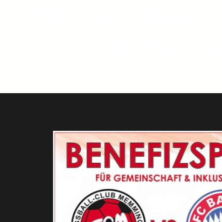
ERZ: IDOL
ÜR KINDER