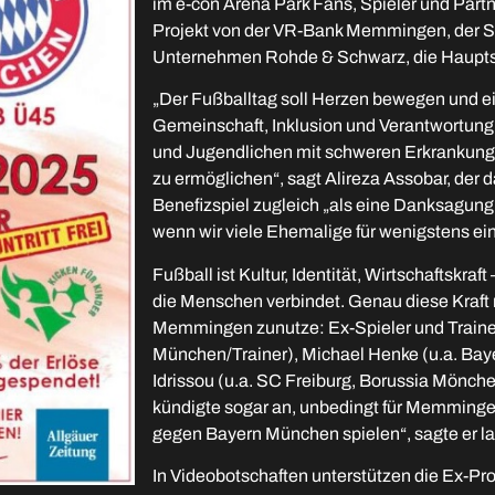
im e-con Arena Park Fans, Spieler und Part
Projekt von der VR-Bank Memmingen, der
Unternehmen Rohde & Schwarz, die Haupts
„Der Fußballtag soll Herzen bewegen und ein
Gemeinschaft, Inklusion und Verantwortung
und Jugendlichen mit schweren Erkrankung
zu ermöglichen“, sagt Alireza Assobar, der 
Benefizspiel zugleich „als eine Danksagung
wenn wir viele Ehemalige für wenigstens 
Fußball ist Kultur, Identität, Wirtschaftskraf
die Menschen verbindet. Genau diese Kraft
Memmingen zunutze: Ex-Spieler und Trainer
München/Trainer), Michael Henke (u.a. B
Idrissou (u.a. SC Freiburg, Borussia Mönc
kündigte sogar an, unbedingt für Memmingen
gegen Bayern München spielen“, sagte er l
In Videobotschaften unterstützen die Ex-Prof