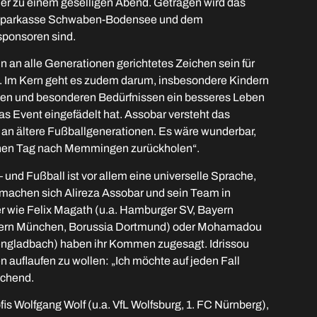
ner zu einem geselligen Abend. Getragen wird das
 Sparkasse Schwaben-Bodensee und dem
ponsoren sind.
 an alle Generationen gerichtetes Zeichen sein für
. Im Kern geht es zudem darum, insbesondere Kindern
en und besonderen Bedürfnissen ein besseres Leben
das Event eingefädelt hat. Assobar versteht das
 an ältere Fußballgenerationen. Es wäre wunderbar,
einen Tag nach Memmingen zurückholen“.
t – und Fußball ist vor allem eine universelle Sprache,
 machen sich Alireza Assobar und sein Team in
 wie Felix Magath (u.a. Hamburger SV, Bayern
ayern München, Borussia Dortmund) oder Mohamadou
hengladbach) haben ihr Kommen zugesagt. Idrissou
 auflaufen zu wollen: „Ich möchte auf jeden Fall
achend.
is Wolfgang Wolf (u.a. VfL Wolfsburg, 1. FC Nürnberg),