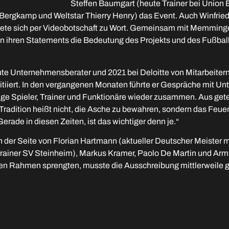
Steffen Baumgart (heute Trainer bei Union
Bergkamp und Weltstar Thierry Henry) das Event. Auch Winfried 
dete sich per Videobotschaft zu Wort. Gemeinsam mit Memming
in ihren Statements die Bedeutung des Projekts und des Fußbal
ute Unternehmensberater und 2021 bei Deloitte von Mitarbeitern
itiiert. In den vergangenen Monaten führte er Gespräche mit 
ge Spieler, Trainer und Funktionäre wieder zusammen. Aus getei
adition heißt nicht, die Asche zu bewahren, sondern das Feuer 
rade in diesen Zeiten, ist das wichtiger denn je.“
n der Seite von Florian Hartmann (aktueller Deutscher Meister m
Trainer SV Steinheim), Markus Kramer, Paolo De Martin und A
den Rahmen sprengten, musste die Ausschreibung mittlerweile 
in Vermächtnis: „Fußball ist Erinnerung und Verantwortung. Er ze
, zeigt, welche Kraft in dieser Idee steckt“, sagt der Initiator
 Massen bewegen können, zeigt ein Blick in das Vereinsarchi