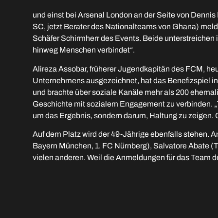
und einst bei Arsenal London an der Seite von Dennis 
SC, jetzt Berater des Nationalteams von Ghana) mel
Schäfer Schirmherr des Events. Beide unterstreichen 
hinweg Menschen verbindet“.
Alireza Assobar, früherer Jugendkapitän des FCM, he
Unternehmens ausgezeichnet, hat das Benefizspiel in
und brachte über soziale Kanäle mehr als 200 ehemali
Geschichte mit sozialem Engagement zu verbinden. „Tr
um das Ergebnis, sondern darum, Haltung zu zeigen. Ge
Auf dem Platz wird der 49-Jährige ebenfalls stehen. A
Bayern München, 1. FC Nürnberg), Salvatore Abate (
vielen anderen. Weil die Anmeldungen für das Team 
Für Alireza Assobar ist das Benefizspiel schon jetzt e
Dass wir bereits 30.000 Euro an Spenden sammeln konnten
Dass Gastspiele des FC Bayern München in Memmingen