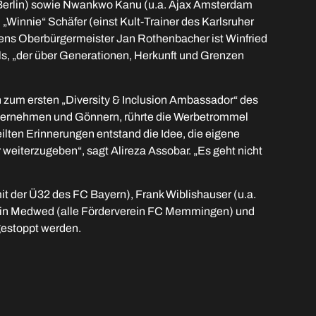
 Berlin) sowie Nwankwo Kanu (u.a. Ajax Amsterdam
„Winnie“ Schäfer (einst Kult-Trainer des Karlsruher
ens Oberbürgermeister Jan Rothenbacher ist Winfried
ls, „der über Generationen, Herkunft und Grenzen
 zum ersten „Diversity & Inclusion Ambassador“ des
Unternehmen und Gönnern, rührte die Werbetrommel
lten Erinnerungen entstand die Idee, die eigene
weiterzugeben“, sagt Alireza Assobar. „Es geht nicht
it der Ü32 des FC Bayern), Frank Wiblishauser (u.a.
rmin Medwed (alle Förderverein FC Memmingen) und
gestoppt werden.
igt, dass Gemeinschaft kein Wort ist, sondern eine Tat.
.
v: Das Silvester-Spiel 1983, als der FC Memmingen