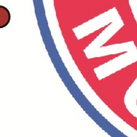
S UND H