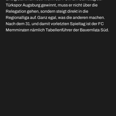
Türkspor Augsburg gewinnt, muss er nicht über die
Relegation gehen, sondern steigt direkt in die
Regionalliga auf. Ganz egal, was die anderen machen.
Nach dem 31. und damit vorletzten Spieltag ist der FC
Memmingen nämlich Tabellenführer der Bayernliga Süd.
Das Spiel gegen den Tabellenzwölften Türkspor findet
am Samstag ab 14 Uhr in Haunstetten statt. FCM-
Pressesprecher Andreas Schales gab schon mal die
entsprechende Parole aus: „Alle in Rot, alle nach
Haunstetten.“
Bei den Männern in Rot ging an diesem Abend mal
wieder der Kapitän voran: Lukas Rietzler hämmerte nicht
nur in der Nachspielzeit der ersten Halbzeit einen
Foulelfmeter zum 2:2-Ausgleich in die Unterhachinger
Maschen, sondern rammte auch den Ball mit dem Kopf
zum umjubelten 3:2 ins Netz des Gäste-Tors. Den dritten
FCM-Treffer steuerte David Remiger bei. Den
zweifachen Torschützen des Abends dürfte beflügelt