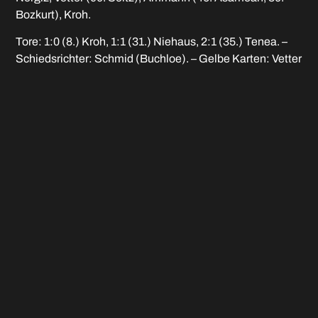
Bozkurt), Kroh.
Tore: 1:0 (8.) Kroh, 1:1 (31.) Niehaus, 2:1 (35.) Tenea. –
Schiedsrichter: Schmid (Buchloe). – Gelbe Karten: Vetter
/ Niehaus, Obermeier, . – Zuschauer: 80.
BILDERGALERIE
FUPA-BILDERGALERIE
RE-LIVE SPORTOTAL.TV