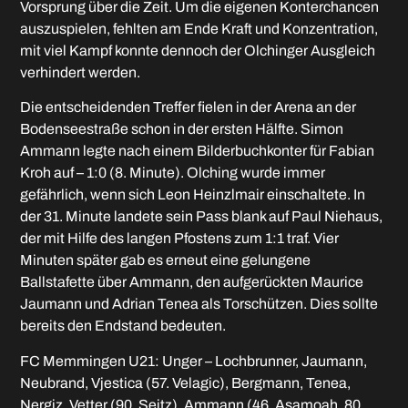
Vorsprung über die Zeit. Um die eigenen Konterchancen
auszuspielen, fehlten am Ende Kraft und Konzentration,
mit viel Kampf konnte dennoch der Olchinger Ausgleich
verhindert werden.
Die entscheidenden Treffer fielen in der Arena an der
Bodenseestraße schon in der ersten Hälfte. Simon
Ammann legte nach einem Bilderbuchkonter für Fabian
Kroh auf – 1:0 (8. Minute). Olching wurde immer
gefährlich, wenn sich Leon Heinzlmair einschaltete. In
der 31. Minute landete sein Pass blank auf Paul Niehaus,
der mit Hilfe des langen Pfostens zum 1:1 traf. Vier
Minuten später gab es erneut eine gelungene
Ballstafette über Ammann, den aufgerückten Maurice
Jaumann und Adrian Tenea als Torschützen. Dies sollte
bereits den Endstand bedeuten.
FC Memmingen U21: Unger – Lochbrunner, Jaumann,
Neubrand, Vjestica (57. Velagic), Bergmann, Tenea,
Nergiz, Vetter (90. Seitz), Ammann (46. Asamoah, 80.