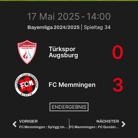
17 Mai 2025
-
14:00
| Spieltag 34
Bayernliga 2024/2025
0
Türkspor
Augsburg
3
FC Memmingen
ENDERGEBNIS
VORIGER
NÄCHSTER
FC Memmingen : SpVgg Unterhaching II
FC Memmingen : FC Gundelfingen