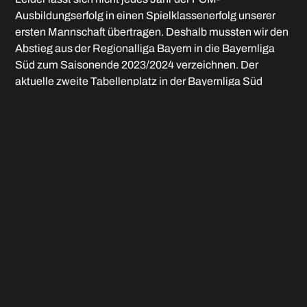
Ausbildungserfolg in einen Spielklassenerfolg unserer
ersten Mannschaft übertragen. Deshalb mussten wir den
Abstieg aus der Regionalliga Bayern in die Bayernliga
Süd zum Saisonende 2023/2024 verzeichnen. Der
aktuelle zweite Tabellenplatz in der Bayernliga Süd
stimmt uns jedoch sehr zuversichtlich, dass der direkte
Wiederaufstieg in die Regionalliga Bayern in diesem
Sommer gelingen kann.
Bei unserem Multifunktionsgebäude „e-con ArenaPark“
zeigt sich ebenfalls eine immer erfolgreichere
Entwicklung. Zahlreiche öffentliche Veranstaltungen
waren zum Teil ausverkauft und auch für private
Feierlichkeiten und Veranstaltungen wird unser Gebäude
immer mehr genutzt.
Diese positiven Entwicklungen stimmen uns sehr
hoffnungsvoll, dem FC Memmingen auch in diesen
schwierigen und unruhigen Zeiten gute