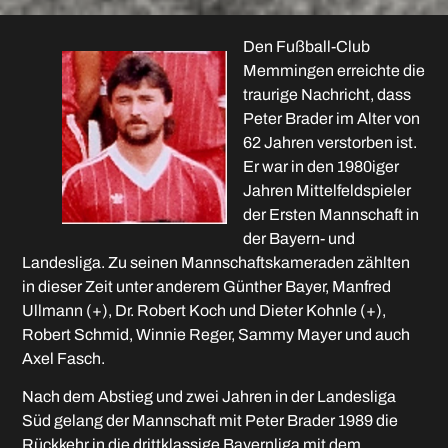
Den Fußball-Club
Memmingen erreichte die
traurige Nachricht, dass
Peter Brader im Alter von
62 Jahren verstorben ist.
Er war in den 1980iger
Jahren Mittelfeldspieler
der Ersten Mannschaft in
der Bayern- und
Landesliga. Zu seinen Mannschaftskameraden zählten
in dieser Zeit unter anderem Günther Bayer, Manfred
Ullmann (+), Dr. Robert Koch und Dieter Kohnle (+),
Robert Schmid, Winnie Reger, Sammy Mayer und auch
Axel Fasch.
Nach dem Abstieg und zwei Jahren in der Landesliga
Süd gelang der Mannschaft mit Peter Brader 1989 die
Rückkehr in die drittklassige Bayernliga mit dem