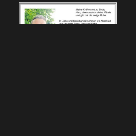
Andreas Schales
August 2, 2024
VORIGER
NÄCHSTER
Thomas Prestele und Michael Mayr bei BFV-NLZ-Symposium
Bayernliga Süd: FC Memmingen – TSV Grünwald 3:0