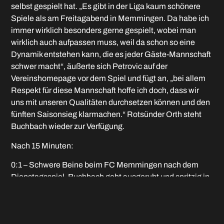
selbst gespielt hat. „Es gibt in der Liga kaum schönere
Spiele als am Freitagabend in Memmingen. Da habe ich
immer wirklich besonders gerne gespielt, wobei man
wirklich auch aufpassen muss, weil da schon so eine
Dynamik entstehen kann, die es jeder Gäste-Mannschaft
schwer macht“, äußerte sich Petrovic auf der
Vereinshomepage vor dem Spiel und fügt an, „bei allem
Respekt für diese Mannschaft hoffe ich doch, dass wir
uns mit unseren Qualitäten durchsetzen können und den
fünften Saisonsieg klarmachen.“ Rotsünder Orth steht
Buchbach wieder zur Verfügung.
Nach 15 Minuten:
0:1 – Schwere Beine beim FC Memmingen nach dem
Dienstagsspiel. Buchbach geht ausgeruht und spritzig in
die Partie. Das ist schon in den Anfangsminuten zu
sehen. 6. Minute: Elfmeterpfiff von Schiri Dinger. Muteba
fädelt im Strafraum bei Luis Vetter ein. TOR für