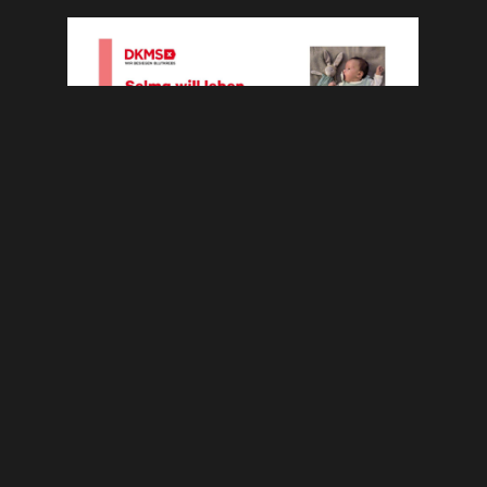
Andreas Schales
September 5, 2024
VORIGER
NÄCHSTER
AZ-Rätsel: Karten für Bayernliga-Spiel gegen Landsberg
U21: Unangenehme Aufgabe gegen Pfaffenhofen