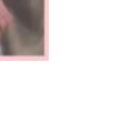
SEPTEMBER 5, 2024
„SELMA WILL LEBEN“ –
FC MEMMINGEN
UNTERSTÜTZT
REGISTRIERUNGS-
AKTION