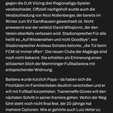
gegen die DJK Vilzing drei Regionalliga-Spieler
verabschiedet. Offiziell nachgeholt wurde auch die
Verabschiedung von Nico Nollenberger, der bereits im
Winter zum SV Sandhausen gewechselt ist. Nicht
anwesend war der verletzt David Mihajlovic, der den
Verein ebenfalls verlassen wird. Stadionsprecher Für alle
heißt es „Auf Wiedersehen und nicht Goodbye“, wie
Stadionsprecher Andreas Schales betonte, „die Tür beim
FCM ist immer offen“. Die neuen Clubs der Abgänge sind
noch nicht bekannt. Sie erhielten als Erinnerung einen
stilisierten Stich der Memminger Fußballarena mit
entsprechender Widmung.
Barbera wurde kürzlich Papa – da haben sich die
Prioritäten im Familienleben deutlich verschoben und er
will mit Fußball kürzertreten. Trainerneffe Günes will den
nächsten Schritt in seiner Karriere gehen. Wohin der Weg
führt steht noch nicht final fest, der 20-jährige hat
mehrere Optionen. Wie er gehörte auch Luis Vetter zu