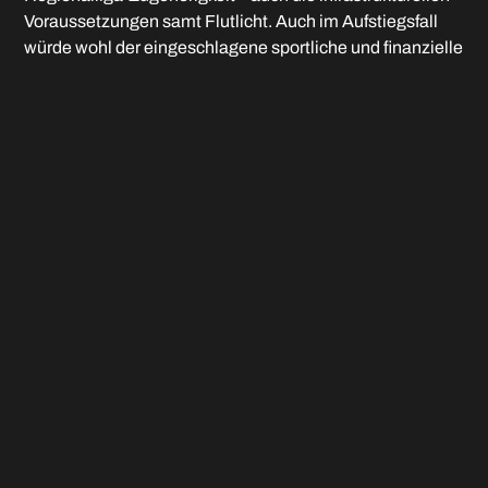
Voraussetzungen samt Flutlicht. Auch im Aufstiegsfall
würde wohl der eingeschlagene sportliche und finanzielle
Weg, ausschließlich auf Spieler der Region und eigenen
Nachwuchs zu setzen, konsequent weiterverfolgt.
SV Schalding-Heining (4./42/25): Auch die Passauer
Vorstädter kennen die Regionalliga und würden gerne
zurückkehren. Das geforderte Flutlicht gibt es im
Passauer Westen zwar noch nicht, aber für ein Jahr kann
eine Ausnahmegenehmigung beantragt werden.
FC Pipinsried (5./42/23): Die Zielsetzung im Dachauer
Land lautet klar Richtung Wiederaufstieg, was auch die
personelle Besetzung der Mannschaft unterstreicht. Der
FCP hat bereits in der vierten Liga gespielt und erfüllte
bislang – bis auf das fehlende Flutlicht – die Vorgaben des
Verbandes in Sachen Stadion.
FC Deisenhofen (6./42/26): Vor einem Jahr hat der
Verein trotz beantragter Zulassung am Ende noch