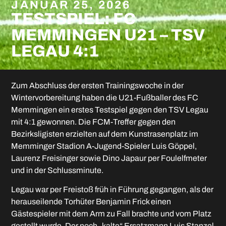
JANUAR 25, 2026
TESTSPIEL: FC
MEMMINGEN U21 – TSV
LEGAU 4:1
Zum Abschluss der ersten Trainingswoche in der
Wintervorbereitung haben die U21-Fußballer des FC
Memmingen ein erstes Testspiel gegen den TSV Legau
mit 4:1 gewonnen. Die FCM-Treffer gegen den
Bezirksligisten erzielten auf dem Kunstrasenplatz im
Memminger Stadion A-Jugend-Spieler Luis Göppel,
Laurenz Freisinger sowie Dino Japaur per Foulelfmeter
und in der Schlussminute.
Legau war per Freistoß früh in Führung gegangen, als der
herauseilende Torhüter Benjamin Frick einen
Gästespieler mit dem Arm zu Fall brachte und vom Platz
gestellt wurde. Der noch „kalte“ Ersatzmann Luis Stanzel